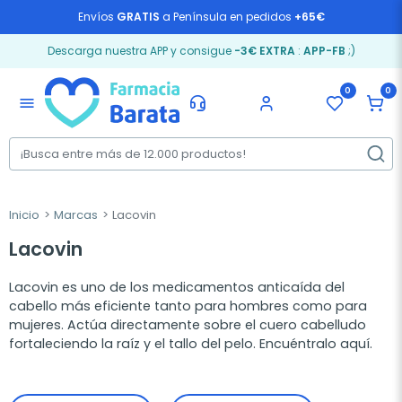
Envíos
GRATIS
a Península en pedidos
+65€
Descarga nuestra APP y consigue
-3€ EXTRA
:
APP-FB
;)
0
0
menu
Inicio
Marcas
Lacovin
Lacovin
Lacovin es uno de los medicamentos anticaída del
cabello más eficiente tanto para hombres como para
mujeres. Actúa directamente sobre el cuero cabelludo
fortaleciendo la raíz y el tallo del pelo. Encuéntralo aquí.