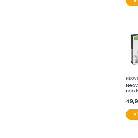
Añ
NEOVI
Neovi
neo N
49,
Añ