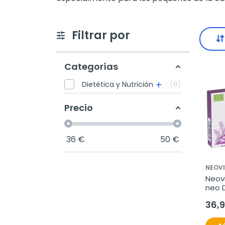
Filtrar por
Categorías
Dietética y Nutrición
8
Precio
36
€
50
€
NEOVI
Neovi
neo D
36,