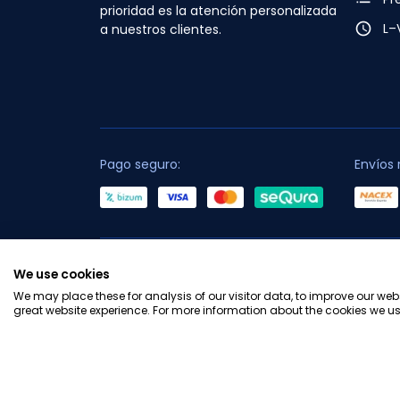
prioridad es la atención personalizada
access_time
L–
a nuestros clientes.
Pago seguro:
Envíos 
C
We use cookies
We may place these for analysis of our visitor data, to improve our we
great website experience. For more information about the cookies we us