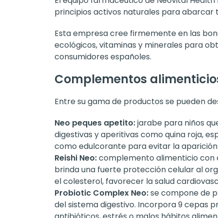
El equipo farmacéutico de Neovital Health
principios activos naturales para abarcar 
Esta empresa cree firmemente en las bond
ecológicos, vitaminas y minerales para o
consumidores españoles.
Complementos alimenticios
Entre su gama de productos se pueden de
Neo peques apetito:
jarabe para niños que
digestivas y aperitivas como quina roja, e
como edulcorante para evitar la aparición 
Reishi Neo:
complemento alimenticio con al
brinda una fuerte protección celular al or
el colesterol, favorecer la salud cardiovas
Probiotic Complex Neo:
se compone de preb
del sistema digestivo. Incorpora 9 cepas p
antibióticos, estrés o malos hábitos aliment