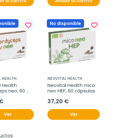
ir al carrito
Añadir al carrito
ponible
No disponible
favorite_border
favorite_border
L HEALTH
NEOVITAL HEALTH
 Health 
Neovital Health mico 
ps neo, 60 
neo HEP, 60 cápsulas
s.
 €
37,20 €
Ver
Ver
ductos