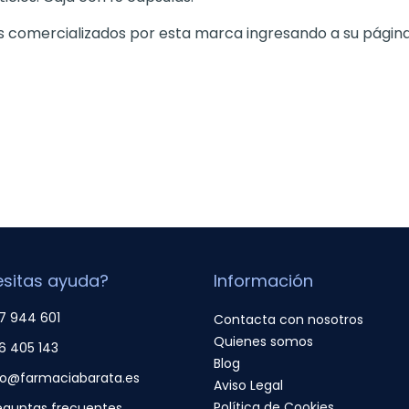
 comercializados por esta marca ingresando a su págin
sitas ayuda?
Información
7 944 601
Contacta con nosotros
Quienes somos
6 405 143
Blog
fo@farmaciabarata.es
Aviso Legal
Política de Cookies
eguntas frecuentes