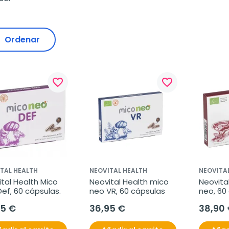
Ordenar
favorite_border
favorite_border
TAL HEALTH
NEOVITAL HEALTH
NEOVITA
tal Health Mico 
Neovital Health mico 
Neovital
ef, 60 cápsulas.
neo VR, 60 cápsulas
neo, 60
95 €
36,95 €
38,90