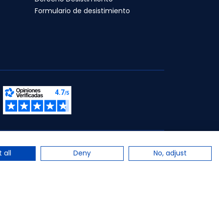
Formulario de desistimiento
s.
 all
Deny
No, adjust