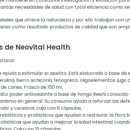
 se mantiene en constante investigación y evolución para
tantas necesidades de salud con total eficiencia como se
ades que ofrece la naturaleza y por ello trabajan con u
btener como resultado productos de calidad que son amp
 de Neovital Health
stacar:
 ayuda a estimular el apetito. Está elaborado a base de
spirulina, berro achicoria, fenogreco, oligoelementos, jug
de caries. Frasco de 150 ml.
to poder antioxidante a base de hongo Reishi conocido 
ganismo en general. Su consumo ayuda a reforzar las defen
cular y cerebral, caja con 6 cápsulas.
ióticos y probióticos que ayudan a restaurar la flora ba
robióticas que ayudan a mejorar la salud intestinal cuan
icios. Caja con 15 cápsulas.