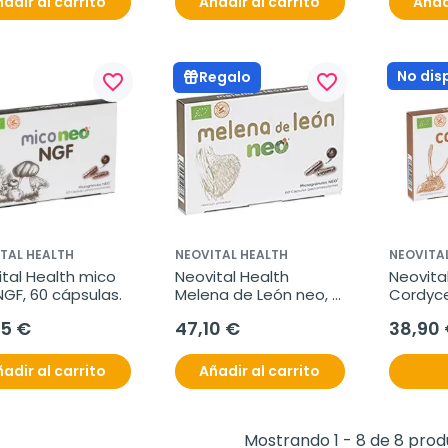
adir al carrito
Añadir al carrito
Añad
No dis
Regalo
favorite_border
favorite_border
TAL HEALTH
NEOVITAL HEALTH
NEOVITA
tal Health mico 
Neovital Health 
Neovital
GF, 60 cápsulas.
Melena de León neo, 
Cordyce
60 cápsulas.
cápsula
95 €
47,10 €
38,90
adir al carrito
Añadir al carrito
Mostrando 1 - 8 de 8 pro