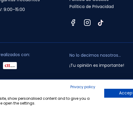
Política de Privacidad
V: 9:00–15:00
realizados con:
No lo decimos nosotros...
¡Tu opinión es importante!
Privacy policy
opyright © 2010-2026 Farmacia Barata S.L. Todos los derechos reservado
Accept
bsite, show personalised content and to give you a
e open the settings.