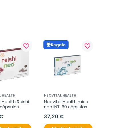
Regalo
favorite_border
favorite_border
L HEALTH
NEOVITAL HEALTH
 Health Reishi 
Neovital Health mico 
 cápsulas.
neo INT, 60 cápsulas
 €
37,20 €