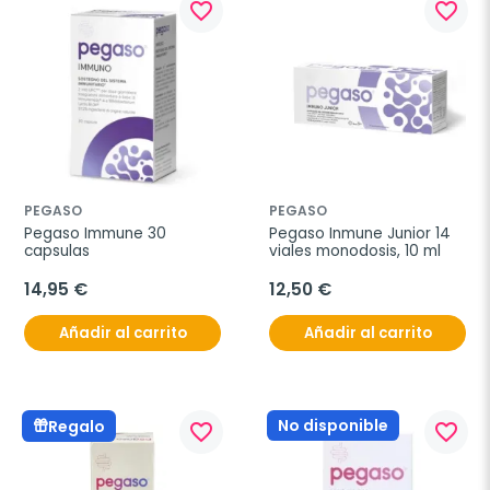
favorite_border
favorite_border
PEGASO
PEGASO
Pegaso Immune 30 
Pegaso Inmune Junior 14 
capsulas
viales monodosis, 10 ml
14,95 €
12,50 €
Añadir al carrito
Añadir al carrito
No disponible
Regalo
favorite_border
favorite_border