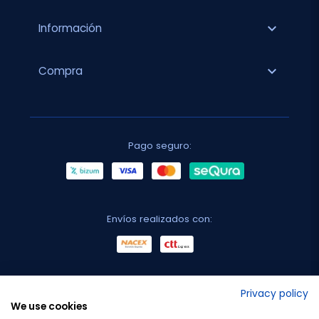
expand_more
Información
expand_more
Compra
Pago seguro:
Envíos realizados con:
No lo decimos nosotros...
Privacy policy
We use cookies
¡Tu opinión es importante!