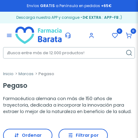
Envíos
GRATIS
a Península en pedidos
+65€
Descarga nuestra APP y consigue
-3€ EXTRA
:
APP-FB
;)
0
0
menu
Inicio
Marcas
Pegaso
Pegaso
Farmacéutica alemana con más de 150 años de
trayectoria, dedicada a incorporar la innovación para
extraer lo mejor de la naturaleza en beneficio de la salud.
Ordenar
Filtrar por