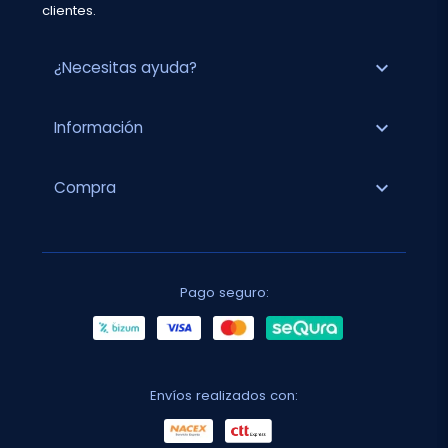
clientes.
expand_more
¿Necesitas ayuda?
expand_more
Información
expand_more
Compra
Pago seguro:
Envíos realizados con: