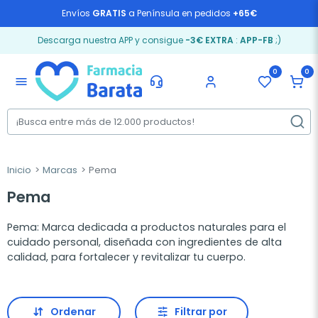
Envíos
GRATIS
a Península en pedidos
+65€
Descarga nuestra APP y consigue
-3€ EXTRA
:
APP-FB
;)
0
0
menu
Inicio
Marcas
Pema
Pema
Pema: Marca dedicada a productos naturales para el
cuidado personal, diseñada con ingredientes de alta
calidad, para fortalecer y revitalizar tu cuerpo.
Ordenar
Filtrar por