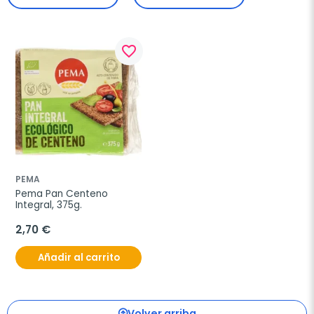
favorite_border
PEMA
Pema Pan Centeno 
Integral, 375g.
2,70 €
Añadir al carrito
Volver arriba