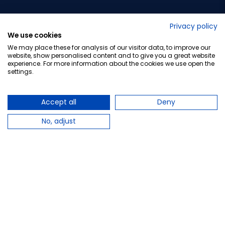
No lo decimos nosotros...
Privacy policy
We use cookies
¡Tu opinión es importante!
We may place these for analysis of our visitor data, to improve our
website, show personalised content and to give you a great website
experience. For more information about the cookies we use open the
settings.
Copyright © 2010-2026 Farmacia Barata S.L. Todos los
derechos reservados.
Accept all
Deny
No, adjust