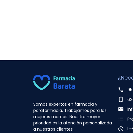
¿Nece
phone
95
phone_android
62
Somos expertos en farmacia y
email
in
parafarmacia. Trabajamos para las
mejores marcas. Nuestra mayor
list
Pr
prioridad es la atención personalizada
access_time
L–
a nuestros clientes.