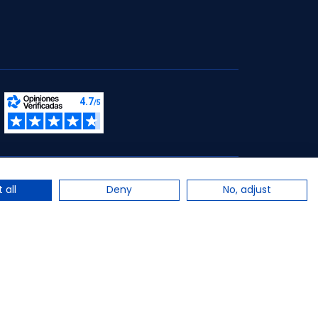
s.
 all
Deny
No, adjust