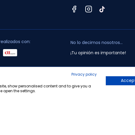
realizados con:
No lo decimos nosotros...
¡Tu opinión es importante!
Privacy policy
opyright © 2010-2026 Farmacia Barata S.L. Todos los derechos reservado
Accept
bsite, show personalised content and to give you a
e open the settings.