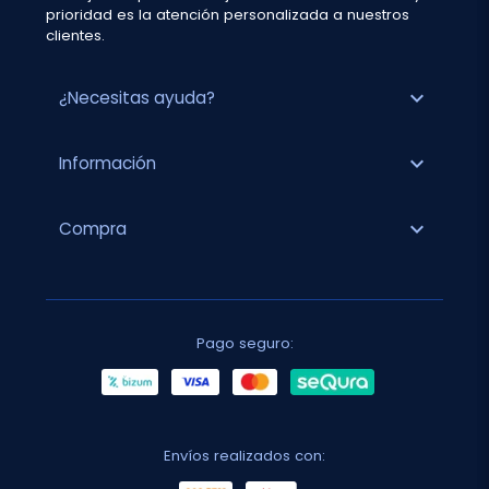
prioridad es la atención personalizada a nuestros
clientes.
expand_more
¿Necesitas ayuda?
expand_more
Información
expand_more
Compra
Pago seguro:
Envíos realizados con: