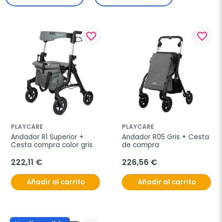
favorite_border
favorite_border
PLAYCARE
PLAYCARE
Andador R1 Superior + 
Andador R05 Gris + Cesta 
Cesta compra color gris
de compra
222,11 €
226,56 €
Añadir al carrito
Añadir al carrito