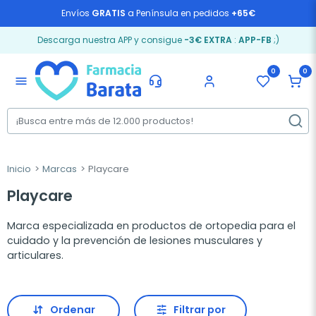
Envíos
GRATIS
a Península en pedidos
+65€
Descarga nuestra APP y consigue
-3€ EXTRA
:
APP-FB
;)
0
0
menu
Inicio
Marcas
Playcare
Playcare
Marca especializada en productos de ortopedia para el
cuidado y la prevención de lesiones musculares y
articulares.
Ordenar
Filtrar por