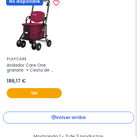
No disponible
favorite_border
PLAYCARE
Andador Care One 
granate  + Cesta de 
compra
186,17 €
Ver
Volver arriba
Mostrando 1 - 3 de 3 productos