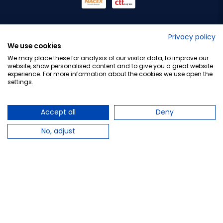
No lo decimos nosotros...
Privacy policy
We use cookies
¡Tu opinión es importante!
We may place these for analysis of our visitor data, to improve our
website, show personalised content and to give you a great website
experience. For more information about the cookies we use open the
settings.
Copyright © 2010-2026 Farmacia Barata S.L. Todos los
derechos reservados.
Accept all
Deny
No, adjust