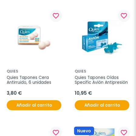
favorite_border
favorite_border
QUIES
QUIES
Quies Tapones Cera 
Quies Tapones Oídos 
Antirruido, 6 unidades
Specific Avión Antipresión
3,80 €
10,95 €
Añadir al carrito
Añadir al carrito
Nuevo
favorite_border
favorite_border