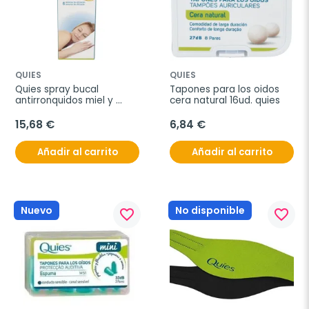
QUIES
QUIES
Quies spray bucal 
Tapones para los oidos 
antirronquidos miel y 
cera natural 16ud. quies
limón 70ml
15,68 €
6,84 €
Añadir al carrito
Añadir al carrito
Nuevo
No disponible
favorite_border
favorite_border