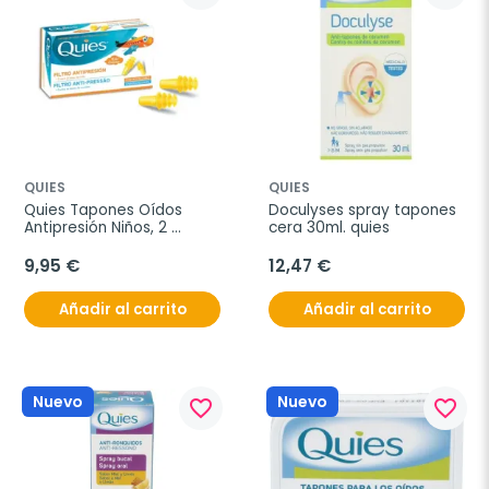
QUIES
QUIES
Quies Tapones Oídos 
Doculyses spray tapones 
Antipresión Niños, 2 
cera 30ml. quies
unidades
9,95 €
12,47 €
Añadir al carrito
Añadir al carrito
Nuevo
Nuevo
favorite_border
favorite_border