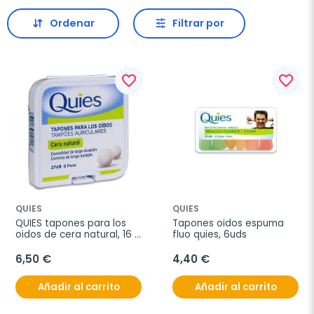
Ordenar
Filtrar por
favorite_border
favorite_border
QUIES
QUIES
QUIES tapones para los 
Tapones oidos espuma 
oidos de cera natural, 16 
fluo quies, 6uds
unidades
6,50 €
4,40 €
Añadir al carrito
Añadir al carrito