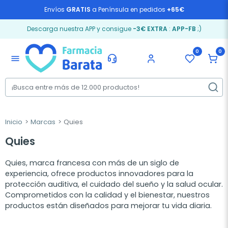
Envíos
GRATIS
a Península en pedidos
+65€
Descarga nuestra APP y consigue
-3€ EXTRA
:
APP-FB
;)
0
0
menu
Inicio
Marcas
Quies
Quies
Quies, marca francesa con más de un siglo de
experiencia, ofrece productos innovadores para la
protección auditiva, el cuidado del sueño y la salud ocular.
Comprometidos con la calidad y el bienestar, nuestros
productos están diseñados para mejorar tu vida diaria.