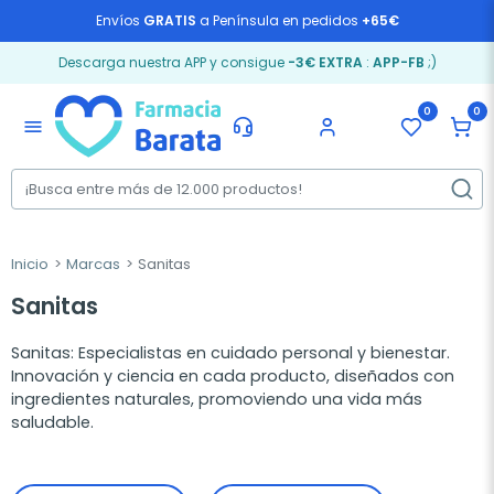
Envíos
GRATIS
a Península en pedidos
+65€
Descarga nuestra APP y consigue
-3€ EXTRA
:
APP-FB
;)
0
0
menu
Inicio
Marcas
Sanitas
Sanitas
Sanitas: Especialistas en cuidado personal y bienestar.
Innovación y ciencia en cada producto, diseñados con
ingredientes naturales, promoviendo una vida más
saludable.