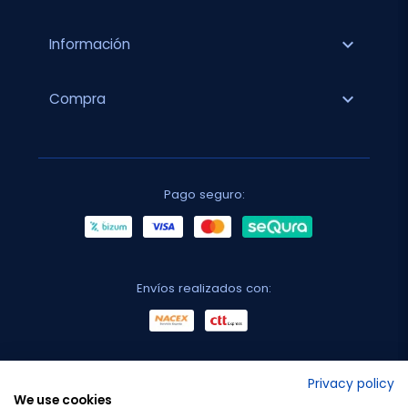
expand_more
Información
expand_more
Compra
Pago seguro:
Envíos realizados con:
No lo decimos nosotros...
Privacy policy
We use cookies