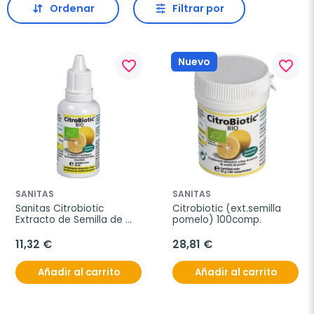
Ordenar
Filtrar por
Nuevo
favorite_border
favorite_border
SANITAS
SANITAS
Sanitas Citrobiotic 
Citrobiotic (ext.semilla 
Extracto de Semilla de 
pomelo) 100comp.
Pomelo, 20 ml.
11,32 €
28,81 €
Añadir al carrito
Añadir al carrito