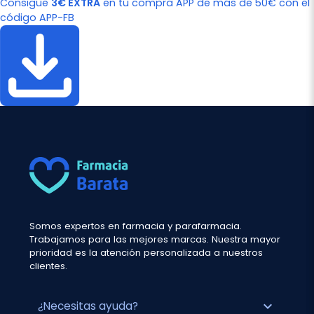
Consigue
3€ EXTRA
en tu compra APP de más de 50€ con el
código APP-FB
Somos expertos en farmacia y parafarmacia.
Trabajamos para las mejores marcas. Nuestra mayor
prioridad es la atención personalizada a nuestros
clientes.
expand_more
¿Necesitas ayuda?