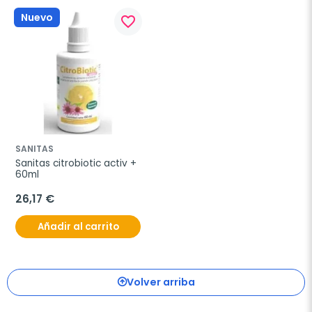
Nuevo
favorite_border
SANITAS
Sanitas citrobiotic activ + 
60ml
26,17 €
Añadir al carrito
Volver arriba