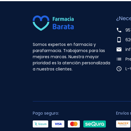
¿Nece
phone
95
phone_android
62
Somos expertos en farmacia y
email
in
parafarmacia. Trabajamos para las
mejores marcas. Nuestra mayor
list
Pr
prioridad es la atención personalizada
access_time
L–
a nuestros clientes.
Pago seguro:
Envíos 