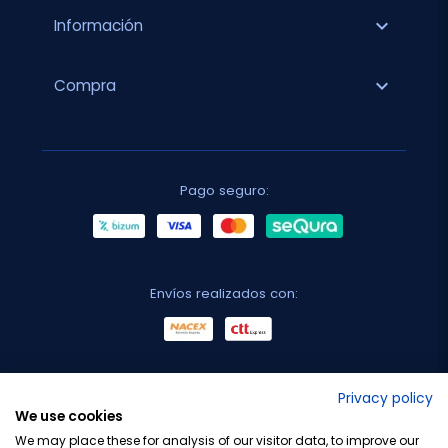
expand_more
Información
expand_more
Compra
Pago seguro:
Envíos realizados con:
No lo decimos nosotros...
Privacy policy
We use cookies
¡Tu opinión es importante!
We may place these for analysis of our visitor data, to improve our