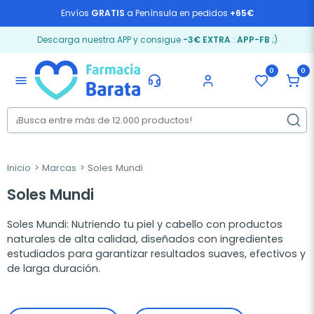
Envíos
GRATIS
a Península en pedidos
+65€
Descarga nuestra APP y consigue
-3€ EXTRA
:
APP-FB
;)
0
0
menu
Inicio
Marcas
Soles Mundi
Soles Mundi
Soles Mundi: Nutriendo tu piel y cabello con productos
naturales de alta calidad, diseñados con ingredientes
estudiados para garantizar resultados suaves, efectivos y
de larga duración.