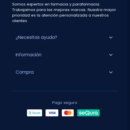
Somos expertos en farmacia y parafarmacia.
Trabajamos para las mejores marcas. Nuestra mayor
prioridad es la atención personalizada a nuestros
clientes.
expand_more
¿Necesitas ayuda?
expand_more
Información
expand_more
Compra
Pago seguro: