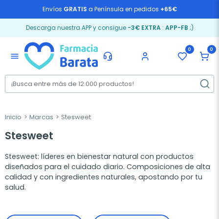
Envíos
GRATIS
a Península en pedidos
+65€
Descarga nuestra APP y consigue
-3€ EXTRA
:
APP-FB
;)
0
0
menu
Inicio
Marcas
Stesweet
Stesweet
Stesweet: líderes en bienestar natural con productos
diseñados para el cuidado diario. Composiciones de alta
calidad y con ingredientes naturales, apostando por tu
salud.