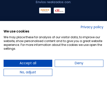
Envíos realizados con:
No lo decimos nosotros...
Privacy policy
We use cookies
¡Tu opinión es importante!
We may place these for analysis of our visitor data, to improve our
website, show personalised content and to give you a great website
experience. For more information about the cookies we use open the
settings.
Copyright © 2010-2026 Farmacia Barata S.L. Todos los
derechos reservados.
Accept all
Deny
No, adjust