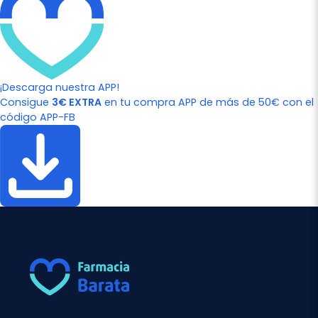
¡Descarga nuestra APP!
Consigue
3€ EXTRA
en tu compra APP de más de 50€ con el
código APP-FB