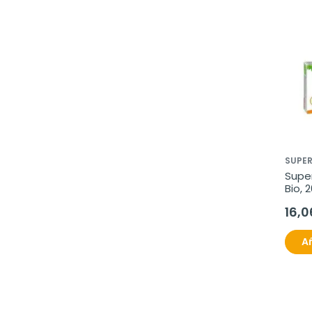
SUPER
Super
Bio, 
16,0
Añ