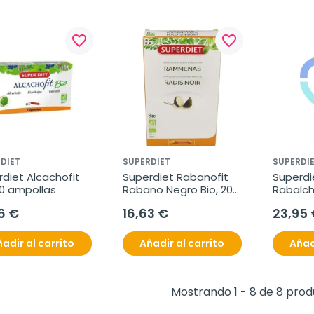
favorite_border
favorite_border
DIET
SUPERDIET
SUPERDI
diet Alcachofit 
Superdiet Rabanofit 
Superdie
20 ampollas
Rabano Negro Bio, 20 
Rabalcho
ampollas.
Ampolla
6 €
16,63 €
23,95 
Negro +
adir al carrito
Añadir al carrito
Añad
Mostrando 1 - 8 de 8 pro