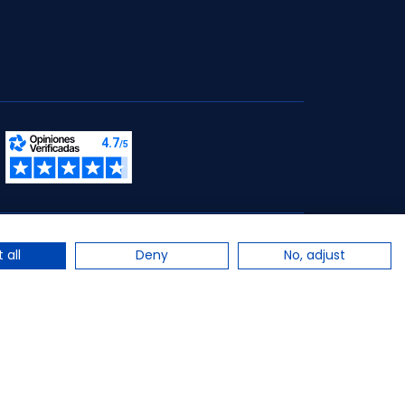
s.
 all
Deny
No, adjust