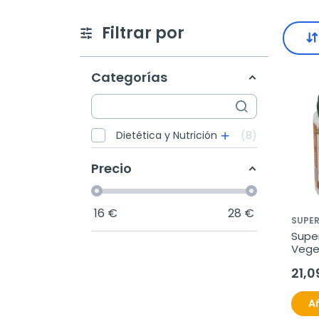
Filtrar por
Categorías
Dietética y Nutrición
8
Precio
16
€
28
€
SUPER
Super
Veget
cápsu
21,0
Añ