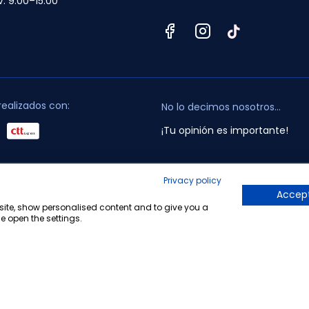
V: 9:00–15:00
realizados con:
No lo decimos nosotros...
¡Tu opinión es importante!
Privacy policy
opyright © 2010-2026 Farmacia Barata S.L. Todos los derechos reservado
Accept
bsite, show personalised content and to give you a
e open the settings.