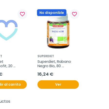
No disponible
favorite_border
favorite_border
ET
SUPERDIET
t 
Superdiet, Rabano 
fit, 20 
Negro Bio, 80 
s de Rabano 
Comprimidos.
€
16,24 €
 Alcachofa
ir al carrito
Ver
ductos