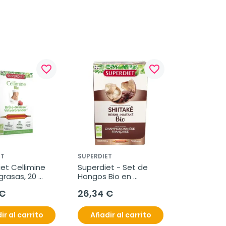
favorite_border
favorite_border
ET
SUPERDIET
et Cellimine 
Superdiet - Set de 
asas, 20 
Hongos Bio en 
s bio.
Ampollas, 20 
 €
26,34 €
unidades. (Shitake, 
Maitake, Reishi)
ir al carrito
Añadir al carrito