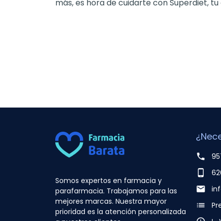
más, es hora de cuidarte con Superdiet, tu
¿Nece
phone
95
phone_android
62
Somos expertos en farmacia y
email
in
parafarmacia. Trabajamos para las
mejores marcas. Nuestra mayor
list
Pr
prioridad es la atención personalizada