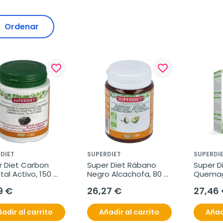
Ordenar
favorite_border
favorite_border
DIET
SUPERDIET
SUPERDI
 Diet Carbon 
Super Diet Rábano 
Super Di
al Activo, 150 
Negro Alcachofa, 80 
Quemagr
las.
comprimidos.
ampolla
9 €
26,27 €
27,46
adir al carrito
Añadir al carrito
Añad