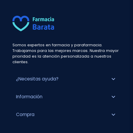
Somos expertos en farmacia y parafarmacia.
Trabajamos para las mejores marcas. Nuestra mayor
prioridad es la atención personalizada a nuestros
clientes.
expand_more
¿Necesitas ayuda?
expand_more
Información
expand_more
Compra