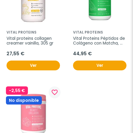
VITAL PROTEINS
VITAL PROTEINS
Vital proteins collagen 
Vital Proteins Péptidos de 
creamer vainilla, 305 gr
Colágeno con Matcha, 
341 g
27,55 €
44,95 €
Ver
Ver
-2,55 €
favorite_border
No disponible