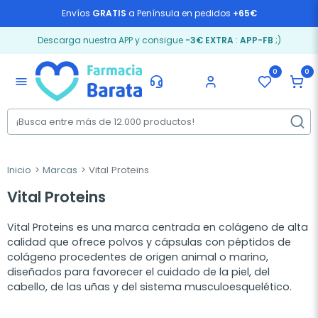
Envíos
GRATIS
a Península en pedidos
+65€
Descarga nuestra APP y consigue
-3€ EXTRA
:
APP-FB
;)
0
0
menu
Inicio
Marcas
Vital Proteins
Vital Proteins
Vital Proteins es una marca centrada en colágeno de alta
calidad que ofrece polvos y cápsulas con péptidos de
colágeno procedentes de origen animal o marino,
diseñados para favorecer el cuidado de la piel, del
cabello, de las uñas y del sistema musculoesquelético.