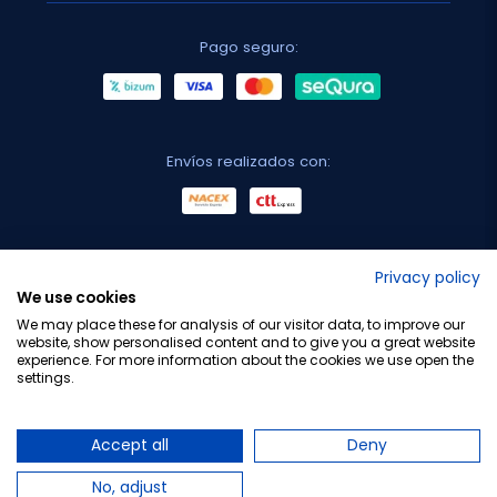
Pago seguro:
Envíos realizados con:
No lo decimos nosotros...
Privacy policy
We use cookies
¡Tu opinión es importante!
We may place these for analysis of our visitor data, to improve our
website, show personalised content and to give you a great website
experience. For more information about the cookies we use open the
settings.
Copyright © 2010-2026 Farmacia Barata S.L. Todos los
derechos reservados.
Accept all
Deny
No, adjust