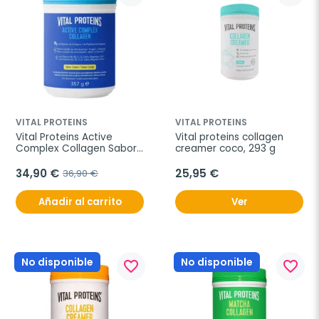
VITAL PROTEINS
VITAL PROTEINS
Vital Proteins Active 
Vital proteins collagen 
Complex Collagen Sabor 
creamer coco, 293 g
Limón, 357 g
34,90 €
25,95 €
36,90 €
Añadir al carrito
Ver
No disponible
No disponible
favorite_border
favorite_border