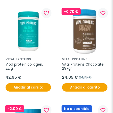
-0,70 €
favorite_border
favorite_border
VITAL PROTEINS
VITAL PROTEINS
Vital protein collagen, 
Vital Proteins Chocolate, 
221g
297gr
42,95 €
24,05 €
24,75 €
Añadir al carrito
Añadir al carrito
-2,00 €
No disponible
favorite_border
favorite_border