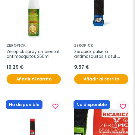
ZEROPICK
ZEROPICK
Zeropick spray ambiental 
Zeropick pulsera 
antimosquitos 250ml
antimosquitos s azul 
citronela bio 1ud
19,29 €
9,57 €
Añadir al carrito
Añadir al carrito
No disponible
No disponible
favorite_border
favorite_border