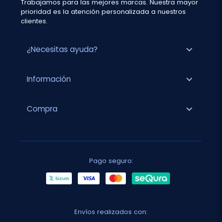
Trabajamos para las mejores marcas. Nuestra mayor
prioridad es la atención personalizada a nuestros
clientes.
expand_more
¿Necesitas ayuda?
expand_more
Información
expand_more
Compra
Pago seguro:
Envíos realizados con: