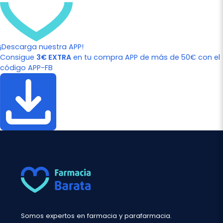
¡Descarga nuestra APP!
Consigue
3€ EXTRA
en tu compra APP de más de 50€ con el
código APP-FB
Somos expertos en farmacia y parafarmacia.