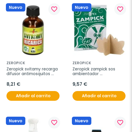
Nuevo
Nuevo
favorite_border
favorite_border
ZEROPICK
ZEROPICK
Zeropick svitamy recarga 
Zeropick zampick sos 
difusor antimosquitos 
ambientador 
30ml
antimosquitos 2uds
8,21 €
9,57 €
Añadir al carrito
Añadir al carrito
Nuevo
Nuevo
favorite_border
favorite_border