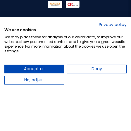
No lo decimos nosotros...
Privacy policy
We use cookies
¡Tu opinión es importante!
We may place these for analysis of our visitor data, to improve our
website, show personalised content and to give you a great website
experience. For more information about the cookies we use open the
settings.
Copyright © 2010-2026 Farmacia Barata S.L. Todos los
derechos reservados.
Accept all
Deny
No, adjust