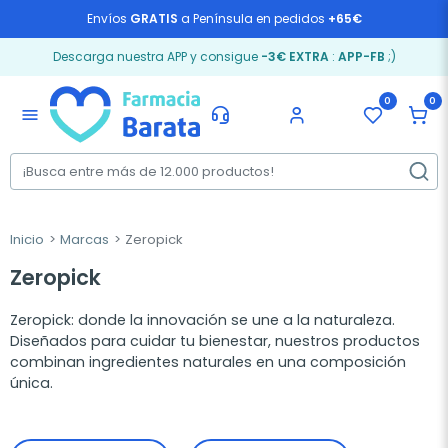
Envíos
GRATIS
a Península en pedidos
+65€
Descarga nuestra APP y consigue
-3€ EXTRA
:
APP-FB
;)
0
0
menu
Inicio
Marcas
Zeropick
Zeropick
Zeropick: donde la innovación se une a la naturaleza.
Diseñados para cuidar tu bienestar, nuestros productos
combinan ingredientes naturales en una composición
única.