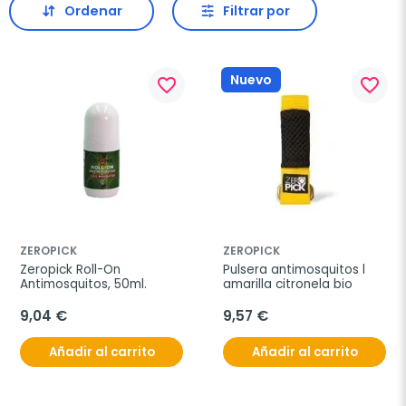
Ordenar
Filtrar por
Nuevo
favorite_border
favorite_border
ZEROPICK
ZEROPICK
Zeropick Roll-On 
Pulsera antimosquitos l 
Antimosquitos, 50ml.
amarilla citronela bio
9,04 €
9,57 €
Añadir al carrito
Añadir al carrito