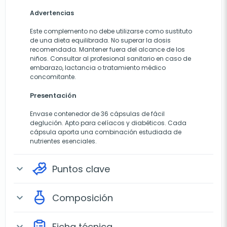
Advertencias
Este complemento no debe utilizarse como sustituto
de una dieta equilibrada. No superar la dosis
recomendada. Mantener fuera del alcance de los
niños. Consultar al profesional sanitario en caso de
embarazo, lactancia o tratamiento médico
concomitante.
Presentación
Envase contenedor de 36 cápsulas de fácil
deglución. Apto para celíacos y diabéticos. Cada
cápsula aporta una combinación estudiada de
nutrientes esenciales.
Puntos clave
expand_more
Composición
expand_more
Ficha técnica
expand_more