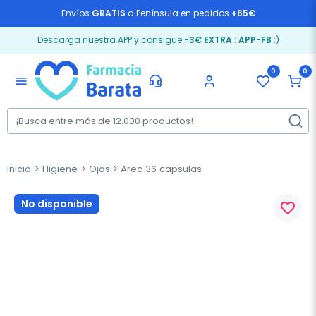
Envíos
GRATIS
a Península en pedidos
+65€
Descarga nuestra APP y consigue
-3€ EXTRA
:
APP-FB
;)
0
0
menu
Inicio
Higiene
Ojos
Arec 36 capsulas
No disponible
favorite_border