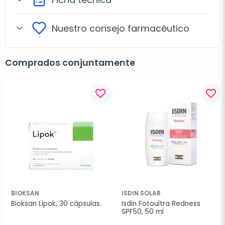
Nuestro consejo farmacéutico
expand_more
Comprados conjuntamente
favorite_border
favorite_border
BIOKSAN
ISDIN SOLAR
Bioksan Lipok, 30 cápsulas.
Isdin Fotoultra Redness 
SPF50, 50 ml