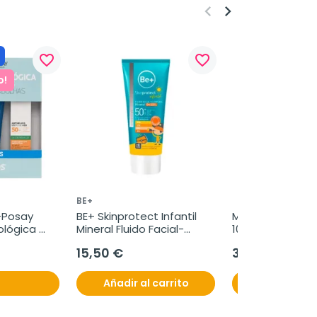
keyboard_arrow_left
keyboard_arrow_right
favorite_border
favorite_border
o!
BE+
Posay 
BE+ Skinprotect Infantil 
Mepentol Aceite
lógica 
Mineral Fluido Facial-
100 ml
Corporal 100 ml
15,50 €
39,95 €
Añadir al carrito
Añadir al c