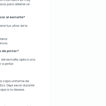
pasos para obtener un
car el esmalte?
arar tus uñas de la
erior.
encia.
 de pintar?
 del esmalte, aplica una
 a pintar.
una capa uniforme de
cs. Deja secar durante
apa si lo deseas.