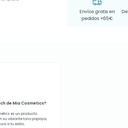
Envíos gratis en
De
pedidos +65€
nch de Mia Cosmetics?
etics es un producto
n su vibrante tono papaya,
ura a tu estilo.