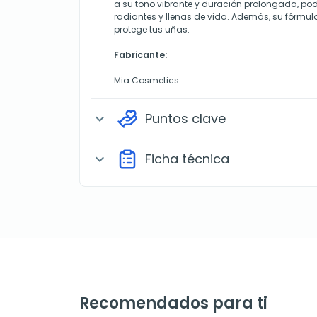
a su tono vibrante y duración prolongada, pod
radiantes y llenas de vida. Además, su fórmul
protege tus uñas.
Fabricante:
Mia Cosmetics
Puntos clave
expand_more
Ficha técnica
expand_more
Recomendados para ti