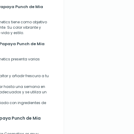
 Papaya Punch de Mia
etics tiene como objetivo
te. Su color vibrante y
vida y estilo.
s Papaya Punch de Mia
etics presenta varias
altar y añadir frescura a tu
rar hasta una semana en
 adecuados y se utiliza un
eñado con ingredientes de
apaya Punch de Mia
Mia Cosmetics es muy