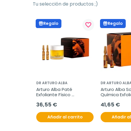
Tu selección de productos ;)
Regalo
Regalo
favorite_border
DR ARTURO ALBA
DR ARTURO ALB
Arturo Alba Paté 
Arturo Alba So
Exfoliante Físico 
Química Exfoli
Renovador, 50 g
ampollas
36,55 €
41,65 €
Añadir al carrito
Añadir al