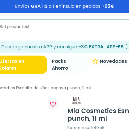
Envíos
GRATIS
a Península en pedidos
+65€
Descarga nuestra APP y consigue
-3€ EXTRA
:
APP-FB
;)
Ofertas en
Packs
Novedades
Solares
Ahorro
metics Esmalte de uñas papaya punch, 11 ml
favorite_border
Mia Cosmetics Es
punch, 11 ml
Referencia: 581358