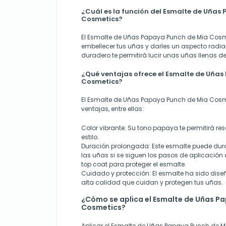
¿Cuál es la función del Esmalte de Uñas
Cosmetics?
El Esmalte de Uñas Papaya Punch de Mia Cosm
embellecer tus uñas y darles un aspecto radian
duradero te permitirá lucir unas uñas llenas de 
¿Qué ventajas ofrece el Esmalte de Uña
Cosmetics?
El Esmalte de Uñas Papaya Punch de Mia Cosm
ventajas, entre ellas:
Color vibrante: Su tono papaya te permitirá res
estilo.
Duración prolongada: Este esmalte puede du
las uñas si se siguen los pasos de aplicación
top coat para proteger el esmalte.
Cuidado y protección: El esmalte ha sido dis
alta calidad que cuidan y protegen tus uñas.
¿Cómo se aplica el Esmalte de Uñas P
Cosmetics?
Aplicar el Esmalte de Uñas Papaya Punch de 