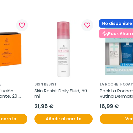
No disponible
favorite_border
favorite_border
¡Pack Ahorr
A
SKIN RESIST
LA ROCHE-POSAY
lución 
Skin Resist Daily Fluid, 50 
Pack La Roche-
ante, 20 
ml
Rutina Dermato
Anti-Granos
21,95 €
16,99 €
 carrito
Añadir al carrito
Ver