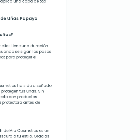
, aplica una capa de top
e de Uñas Papaya
 uñas?
etics tiene una duración
cuando se sigan los pasos
at para proteger el
Cosmetics ha sido diseñado
 protegen tus uñas. Sin
recto con productos
e protectora antes de
ch de Mia Cosmetics es un
scura a tu estilo. Gracias