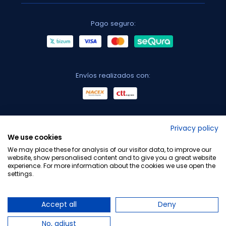
Pago seguro:
Envíos realizados con:
No lo decimos nosotros...
Privacy policy
We use cookies
¡Tu opinión es importante!
We may place these for analysis of our visitor data, to improve our
website, show personalised content and to give you a great website
experience. For more information about the cookies we use open the
settings.
Copyright © 2010-2026 Farmacia Barata S.L. Todos los
derechos reservados.
Accept all
Deny
No, adjust