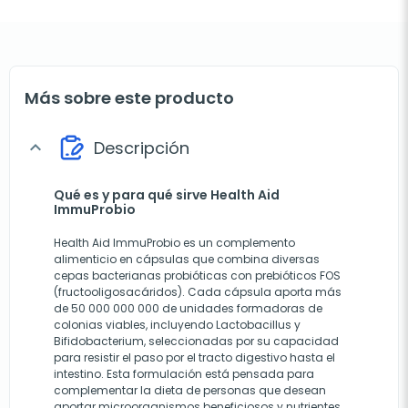
Más sobre este producto
Descripción
expand_more
Qué es y para qué sirve Health Aid
ImmuProbio
Health Aid ImmuProbio es un complemento
alimenticio en cápsulas que combina diversas
cepas bacterianas probióticas con prebióticos FOS
(fructooligosacáridos). Cada cápsula aporta más
de 50 000 000 000 de unidades formadoras de
colonias viables, incluyendo Lactobacillus y
Bifidobacterium, seleccionadas por su capacidad
para resistir el paso por el tracto digestivo hasta el
intestino. Esta formulación está pensada para
complementar la dieta de personas que desean
aportar microorganismos beneficiosos y nutrientes