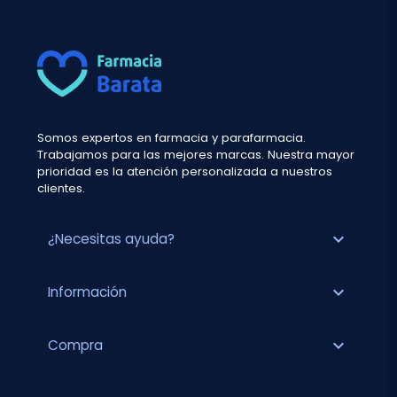
Somos expertos en farmacia y parafarmacia.
Trabajamos para las mejores marcas. Nuestra mayor
prioridad es la atención personalizada a nuestros
clientes.
expand_more
¿Necesitas ayuda?
expand_more
Información
expand_more
Compra