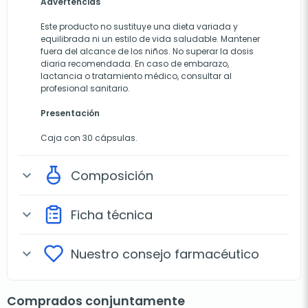
Advertencias
Este producto no sustituye una dieta variada y
equilibrada ni un estilo de vida saludable. Mantener
fuera del alcance de los niños. No superar la dosis
diaria recomendada. En caso de embarazo,
lactancia o tratamiento médico, consultar al
profesional sanitario.
Presentación
Caja con 30 cápsulas.
Composición
expand_more
Ficha técnica
expand_more
Nuestro consejo farmacéutico
expand_more
Comprados conjuntamente