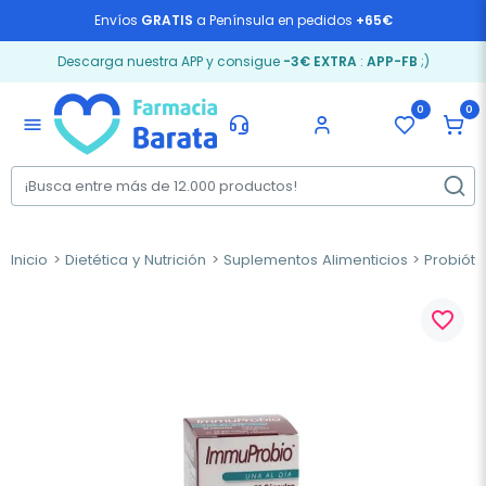
Envíos
GRATIS
a Península en pedidos
+65€
Descarga nuestra APP y consigue
-3€ EXTRA
:
APP-FB
;)
0
0
menu
Inicio
Dietética y Nutrición
Suplementos Alimenticios
Probióti
favorite_border