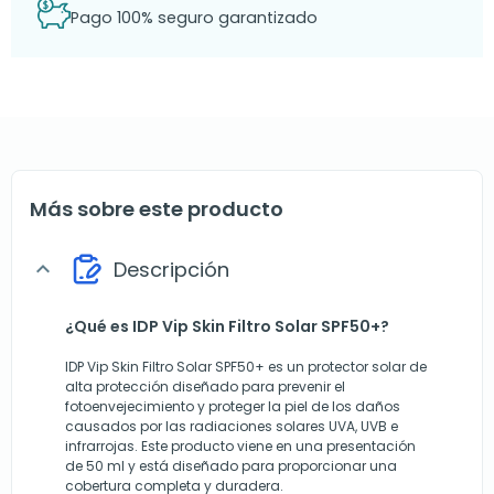
Pago 100% seguro garantizado
Más sobre este producto
Descripción
expand_more
¿Qué es IDP Vip Skin Filtro Solar SPF50+?
IDP Vip Skin Filtro Solar SPF50+ es un protector solar de
alta protección diseñado para prevenir el
fotoenvejecimiento y proteger la piel de los daños
causados por las radiaciones solares UVA, UVB e
infrarrojas. Este producto viene en una presentación
de 50 ml y está diseñado para proporcionar una
cobertura completa y duradera.