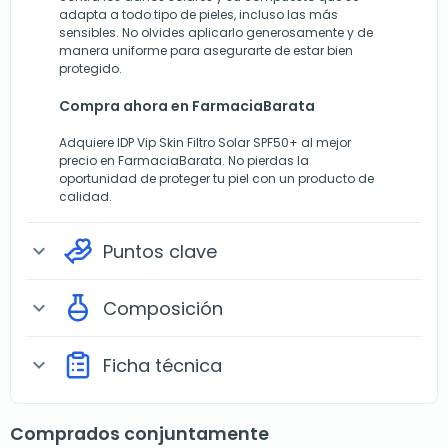
adapta a todo tipo de pieles, incluso las más
sensibles. No olvides aplicarlo generosamente y de
manera uniforme para asegurarte de estar bien
protegido.
Compra ahora en FarmaciaBarata
Adquiere IDP Vip Skin Filtro Solar SPF50+ al mejor
precio en FarmaciaBarata. No pierdas la
oportunidad de proteger tu piel con un producto de
calidad.
Puntos clave
expand_more
Composición
expand_more
Ficha técnica
expand_more
Comprados conjuntamente