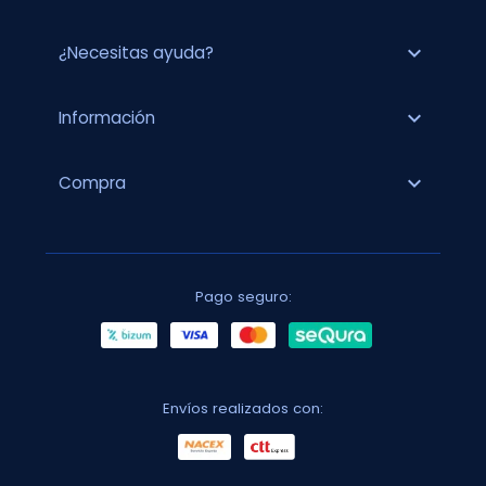
expand_more
¿Necesitas ayuda?
expand_more
Información
expand_more
Compra
Pago seguro:
Envíos realizados con: