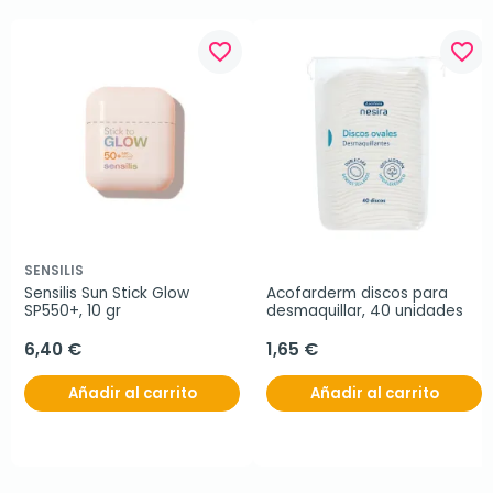
favorite_border
favorite_border
SENSILIS
Sensilis Sun Stick Glow 
Acofarderm discos para 
SP550+, 10 gr
desmaquillar, 40 unidades
6,40 €
1,65 €
Añadir al carrito
Añadir al carrito