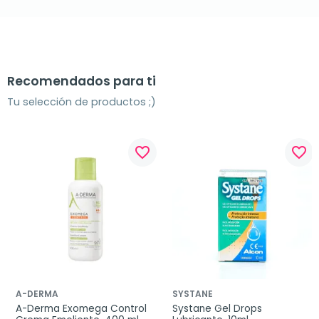
Recomendados para ti
Tu selección de productos ;)
favorite_border
favorite_border
A-DERMA
SYSTANE
A-Derma Exomega Control 
Systane Gel Drops 