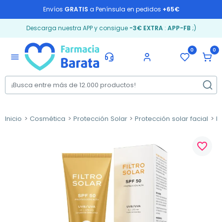
Envíos
GRATIS
a Península en pedidos
+65€
Descarga nuestra APP y consigue
-3€ EXTRA
:
APP-FB
;)
0
0
menu
Inicio
Cosmética
Protección Solar
Protección solar facial
P
favorite_border