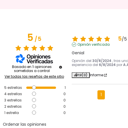
5
5
/
5
/
5
Opinión verificada
Genial
Opinión del
30/8/2024
, tras un
experiencia del
6/8/2024
por
A.
Basado en
1
opiniones
sometidas a control
Útil
(0)
Informe
Ver todas las reseñas de este sitio
5
estrellas
1
4
estrellas
0
1
3
estrellas
0
2
estrellas
0
1
estrella
0
Ordenar las opiniones