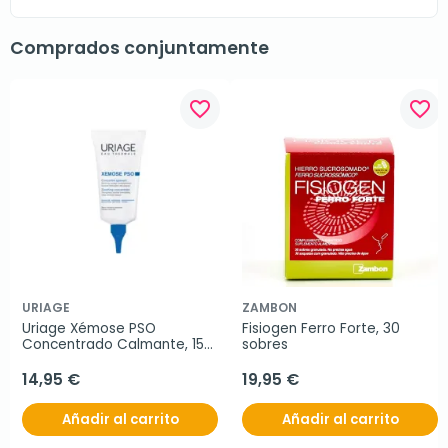
Comprados conjuntamente
favorite_border
favorite_border
URIAGE
ZAMBON
Uriage Xémose PSO 
Fisiogen Ferro Forte, 30 
Concentrado Calmante, 150 
sobres
ml
14,95 €
19,95 €
Añadir al carrito
Añadir al carrito