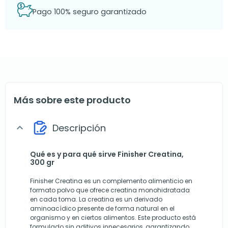
Pago 100% seguro garantizado
Más sobre este producto
Descripción
expand_more
Qué es y para qué sirve Finisher Creatina,
300 gr
Finisher Creatina es un complemento alimenticio en
formato polvo que ofrece creatina monohidratada
en cada toma. La creatina es un derivado
aminoacídico presente de forma natural en el
organismo y en ciertos alimentos. Este producto está
formulado sin aditivos innecesarios, garantizando