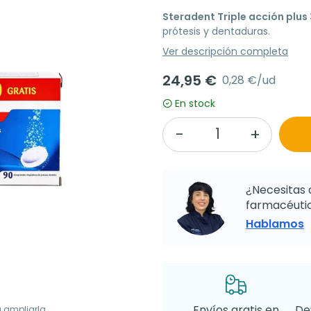
Steradent Triple acción plus 
prótesis y dentaduras.
Ver descripción completa
24,95 €
0,28 €/ud
En stock
¿Necesitas 
farmacéutic
Hablamos
Envíos gratis en
De
a ampliarla