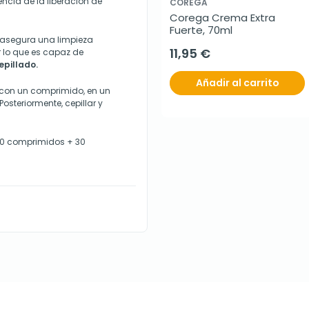
cia de la liberación de
COREGA
Corega Crema Extra 
Fuerte, 70ml
e asegura una limpieza
11,95 €
r lo que es capaz de
epillado.
Añadir al carrito
o con un comprimido, en un
osteriormente, cepillar y
 60 comprimidos + 30