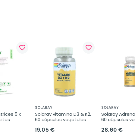
favorite_border
favorite_border
SOLARAY
SOLARAY
rices 5 x 
Solaray vitamina D3 & K2, 
Solaray Adrenal
sitos
60 cápsulas vegetales
60 cápsulas v
19,05 €
28,60 €