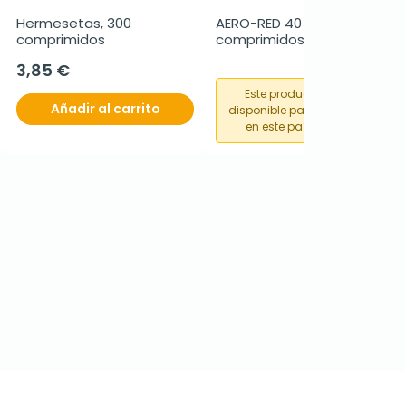
Hermesetas, 300 
AERO-RED 40 mg, 100 
comprimidos
comprimidos
3,85 €
Este producto no está
Añadir al carrito
disponible para su compra
en este país o región.