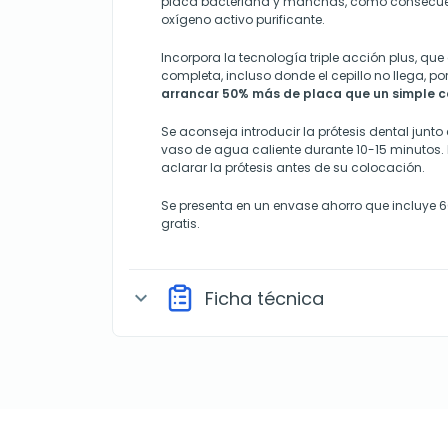
placa bacteriana y manchas, como consecuen
oxígeno activo purificante.
Incorpora la tecnología triple acción plus, qu
completa, incluso donde el cepillo no llega, po
arrancar 50% más de placa que un simple c
Se aconseja introducir la prótesis dental junt
vaso de agua caliente durante 10-15 minutos. P
aclarar la prótesis antes de su colocación.
Se presenta en un envase ahorro que incluye
gratis.
Ficha técnica
expand_more