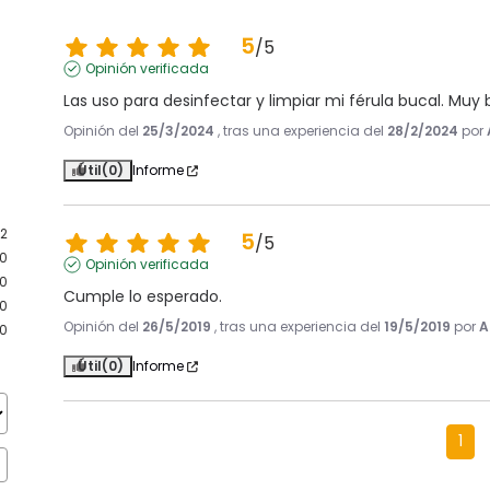
5
/
5
Opinión verificada
Las uso para desinfectar y limpiar mi férula bucal. Muy
Opinión del
25/3/2024
, tras una experiencia del
28/2/2024
por
Útil
(0)
Informe
2
5
/
5
0
Opinión verificada
0
Cumple lo esperado.
0
Opinión del
26/5/2019
, tras una experiencia del
19/5/2019
por
A
0
Útil
(0)
Informe
1