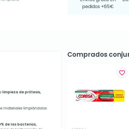
pedidos +65€
Comprados conju
favorite_border
la
limpieza de prótesis,
os materiales limpiándolos
9% de las bacterias,