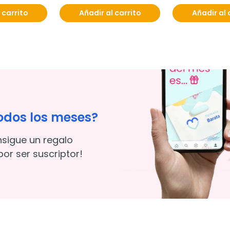
 carrito
Añadir al carrito
Añadir al 
odos los meses?
nsigue un regalo
or ser suscriptor!