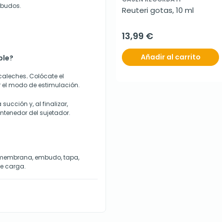
mbudos.
Reuteri gotas, 10 ml
13,99 €
Añadir al carrito
ble?
acaleches
.
Colócate el
r el modo de estimulación.
ucción y, al finalizar,
contenedor del sujetador.
, membrana, embudo, tapa,
de carga.