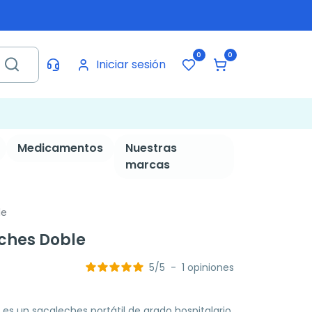
0
0
Iniciar sesión
Medicamentos
Nuestras
marcas
le
eches Doble
5
/
5
-
1
opiniones
es un sacaleches portátil de grado hospitalario,