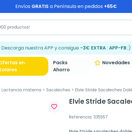
Envíos
GRATIS
a Península en pedidos
+65€
Descarga nuestra APP y consigue
-3€ EXTRA
:
APP-FB
;)
Ofertas en
Packs
Novedades
Solares
Ahorro
Lactancia materna
Sacaleches
Elvie Stride Sacaleches Dob
Elvie Stride Sacal
favorite_border
Referencia: 335557
Elvie Stride sacaleches doble