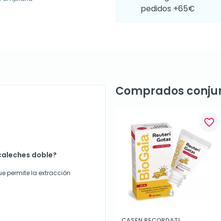
pedidos +65€
Comprados conju
favorite_border
acaleches doble?
ue permite la extracción
CASEN RECORDATI