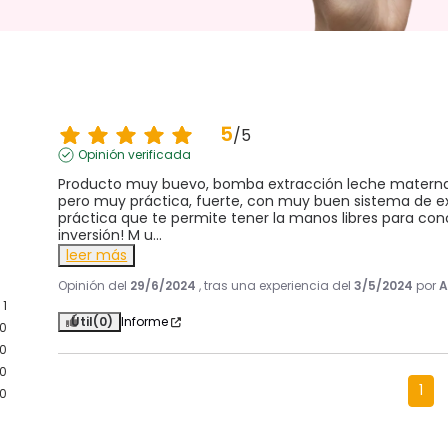
5
/
5
Opinión verificada
Producto muy buevo, bomba extracción leche materna, 
pero muy práctica, fuerte, con muy buen sistema de ext
práctica que te permite tener la manos libres para conc
inversión! M u
...
leer más
Opinión del
29/6/2024
, tras una experiencia del
3/5/2024
por
A
1
Útil
(0)
Informe
0
0
0
1
0