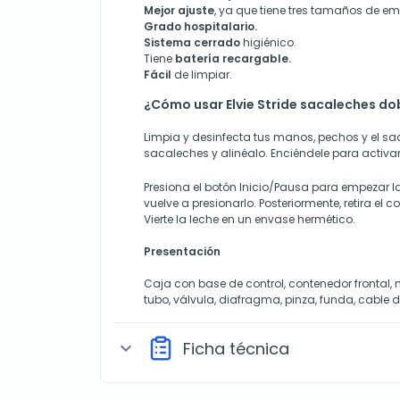
Mejor ajuste
, ya que tiene tres tamaños de e
Grado hospitalario.
Sistema cerrado
higiénico.
Tiene
batería recargable.
Fácil
de limpiar.
¿Cómo usar Elvie Stride sacaleches do
Limpia y desinfecta tus manos, pechos y el s
sacaleches y alinéalo. Enciéndele para activa
Presiona el botón Inicio/Pausa para empezar la s
vuelve a presionarlo. Posteriormente, retira el 
Vierte la leche en un envase hermético.
Presentación
Caja con base de control, contenedor frontal
tubo, válvula, diafragma, pinza, funda, cable 
Ficha técnica
expand_more