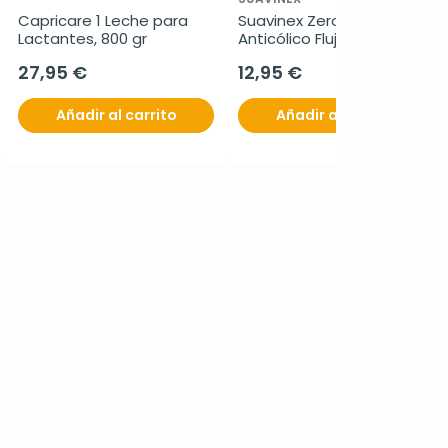
Capricare 1 Leche para 
Suavinex Zero Biberon 
Lactantes, 800 gr
Anticólico Flujo S, 180ml.
27,95 €
12,95 €
Añadir al carrito
Añadir al carrito