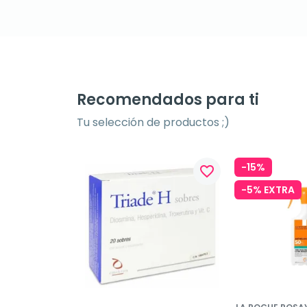
Recomendados para ti
Tu selección de productos ;)
-15%
favorite_border
-5% EXTRA