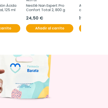
NESTLÉ
ión Ácida 
Nestlé Nan Expert Pro 
Acumax comple
al, 125 ml
Confort Total 2, 800 g
alimenticio, 30 
24,50 €
19,95 €
carrito
Añadir al carrito
Añadir al c