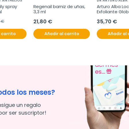
Y ANTHELIOS
DR ARTURO ALBA
ly spray 
Regenail barniz de uñas, 
Arturo Alba Loc
l
3,3 ml
Exfoliante Glob
21,80 €
35,70 €
5 €
 carrito
Añadir al carrito
Añadir al 
odos los meses?
nsigue un regalo
or ser suscriptor!