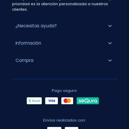
prioridad es la atención personalizada a nuestros
clientes.
expand_more
¿Necesitas ayuda?
expand_more
Información
expand_more
Compra
Pago seguro:
Envíos realizados con: