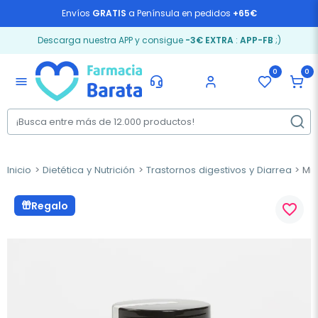
Envíos
GRATIS
a Península en pedidos
+65€
Descarga nuestra APP y consigue
-3€ EXTRA
:
APP-FB
;)
0
0
menu
Inicio
Dietética y Nutrición
Trastornos digestivos y Diarrea
Mim
Regalo
favorite_border