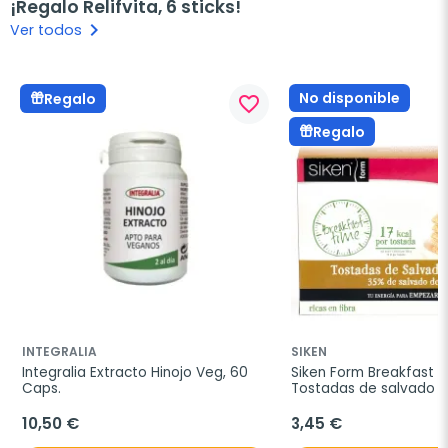
¡Regalo Relifvita, 6 sticks!
keyboard_arrow_right
Ver todos
No disponible
Regalo
favorite_border
Regalo
INTEGRALIA
SIKEN
Integralia Extracto Hinojo Veg, 60 
Siken Form Breakfast T
Caps.
Tostadas de salvado de
250g.
10,50 €
3,45 €