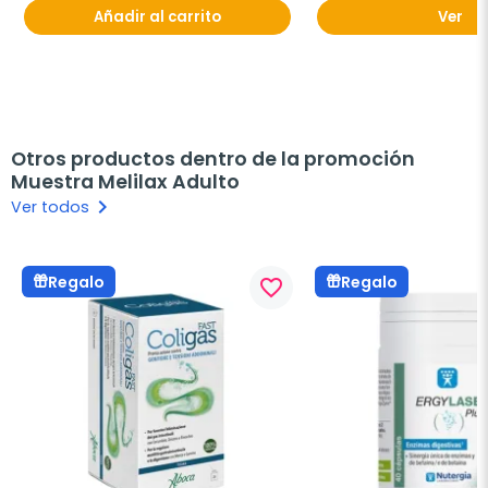
Añadir al carrito
Ver
Otros productos dentro de la promoción
Muestra Melilax Adulto
keyboard_arrow_right
Ver todos
Regalo
Regalo
favorite_border