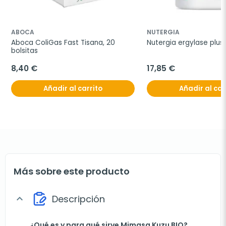
ABOCA
NUTERGIA
Aboca ColiGas Fast Tisana, 20 
Nutergia ergylase plus
bolsitas
8,40 €
17,85 €
Añadir al carrito
Añadir al car
Más sobre este producto
Descripción
expand_more
¿Qué es y para qué sirve Mimasa Kuzu BIO?