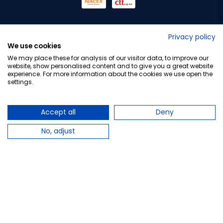
No lo decimos nosotros...
Privacy policy
We use cookies
¡Tu opinión es importante!
We may place these for analysis of our visitor data, to improve our
website, show personalised content and to give you a great website
experience. For more information about the cookies we use open the
settings.
Copyright © 2010-2026 Farmacia Barata S.L. Todos los
derechos reservados.
Accept all
Deny
No, adjust
Total:
11,30 €
−
+
Añadir al carrito