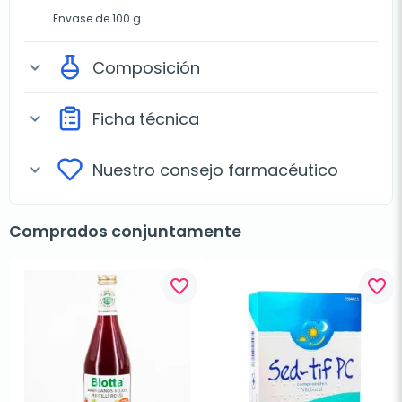
Envase de 100 g.
Composición
expand_more
Ficha técnica
expand_more
Nuestro consejo farmacéutico
expand_more
Comprados conjuntamente
favorite_border
favorite_border