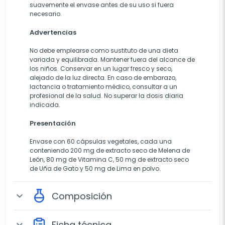
suavemente el envase antes de su uso si fuera
necesario.
Advertencias
No debe emplearse como sustituto de una dieta
variada y equilibrada. Mantener fuera del alcance de
los niños. Conservar en un lugar fresco y seco,
alejado de la luz directa. En caso de embarazo,
lactancia o tratamiento médico, consultar a un
profesional de la salud. No superar la dosis diaria
indicada.
Presentación
Envase con 60 cápsulas vegetales, cada una
conteniendo 200 mg de extracto seco de Melena de
León, 80 mg de Vitamina C, 50 mg de extracto seco
de Uña de Gato y 50 mg de Lima en polvo.
Composición
expand_more
Ficha técnica
expand_more