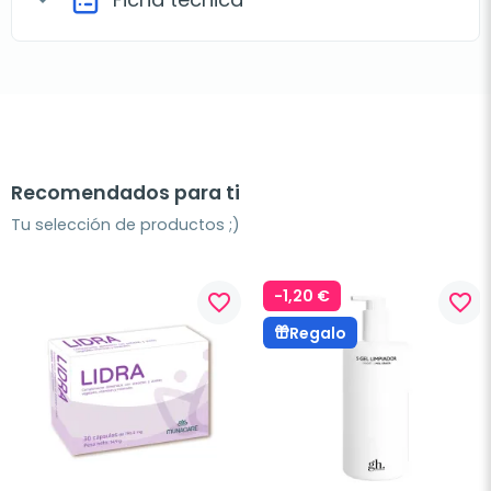
Recomendados para ti
Tu selección de productos ;)
-1,20 €
favorite_border
favorite_border
Regalo