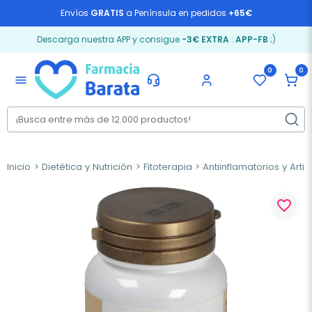
Envíos
GRATIS
a Península en pedidos
+65€
Descarga nuestra APP y consigue
-3€ EXTRA
:
APP-FB
;)
0
0
menu
Inicio
Dietética y Nutrición
Fitoterapia
Antiinflamatorios y Arti
favorite_border