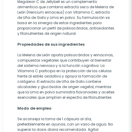
Megaleon C de Jellybell es un complemento
alimenticio que combina extracto seco de Melena de
León (Hericium erinaceus) con Vitamina C, extracto
de Uña de Gato y Lima en polvo. Su formulación se
basa en la sinergia de estos ingredientes para
proporcionar un perfil de polisacáridos, antioxidantes
y fitonutrientes de origen natural.
Propiedades de sus ingredientes
La Melena de León aporta polisacáridos y erinacinas,
compuestos vegetales que contribuyen al bienestar
del sistema nervioso y a la función cognitiva. La
Vitamina C participa en la protección de las células
frente al estrés oxidativo y apoya la formación de
colágeno. El extracto de Uña de Gato contiene
alcaloides y glucósidos de origen vegetal, mientras
que la Lima en polvo suministra flavonoides y aceites
esenciales que amplían el espectro de fitonutrientes.
Modo de empleo
Se aconseja la toma de 1 cápsula al día,
preferiblemente en ayunas, con un vaso de agua. No
superar la dosis diaria recomendada. Agitar