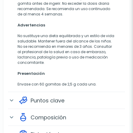
gomita antes de ingerir. No exceder la dosis diaria
recomendada. Se recomienda un uso continuado
de al menos 4 semanas.
Advertencias
No sustituye una dieta equilibrada y un estilo de vida
saludable. Mantener fuera del alcance de los niños.
No se recomienda en menores de 3 años. Consultar
al profesional de la salud en caso de embarazo,
lactancia, patología previa o uso de medicación
concomitante.
Presentación
Envase con 60 gomitas de 2,5 g cada una.
Puntos clave
expand_more
Composición
expand_more