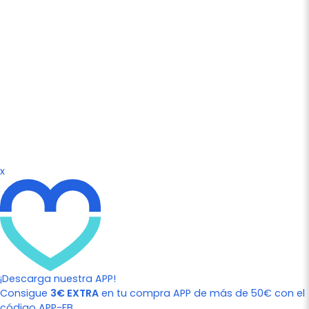
x
¡Descarga nuestra APP!
Consigue
3€ EXTRA
en tu compra APP de más de 50€ con el
código APP-FB