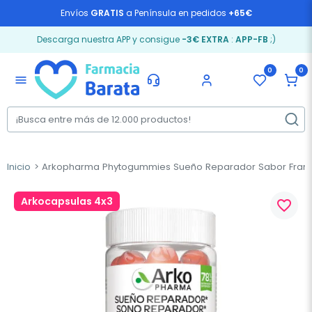
Envíos
GRATIS
a Península en pedidos
+65€
Descarga nuestra APP y consigue
-3€ EXTRA
:
APP-FB
;)
0
0
menu
Inicio
Arkopharma Phytogummies Sueño Reparador Sabor Fram
Arkocapsulas 4x3
favorite_border