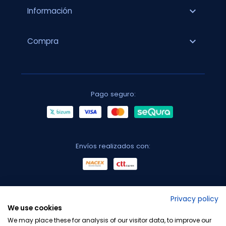
expand_more
Información
expand_more
Compra
Pago seguro:
Envíos realizados con:
No lo decimos nosotros...
Privacy policy
We use cookies
¡Tu opinión es importante!
We may place these for analysis of our visitor data, to improve our