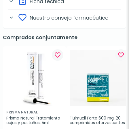
Ficha técnica
expand_more
Nuestro consejo farmacéutico
expand_more
Comprados conjuntamente
favorite_border
favorite_border
PRISMA NATURAL
Prisma Natural Tratamiento 
Fluimucil Forte 600 mg, 20 
cejas y pestañas, 5ml.
comprimidos efervescentes