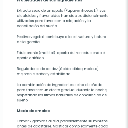
Propiedades de sus ingredientes
Extracto seco de amapola (Papaver rhoeas L.): sus
alcaloides y flavonoides han sido tradicionalmente
utilizados para favorecer la relajación y la
conciliación del sueño.
Pectina vegetal: contribuye a la estructura y textura
de la gomita.
Edulcorante (maltitol): aporta dulzor reduciendo el
aporte calórico.
Reguladores de acidez (ácido cítrico, malato):
mejoran el sabor y estabilidad.
La combinación de ingredientes se ha diseñado
para favorecer un efecto gradual durante la noche,
respetando los ritmos naturales de conciliación del
sueño.
Modo de empleo
Tomar 2 gomitas al día, preferiblemente 30 minutos
antes de acostarse. Masticar completamente cada