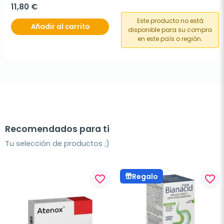
11,80 €
Este producto no está
Añadir al carrito
disponible para su compra
en este país o región.
Recomendados para ti
Tu selección de productos ;)
Regalo
favorite_border
favorite_border