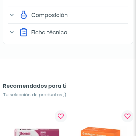
Composición
expand_more
Ficha técnica
expand_more
Recomendados para ti
Tu selección de productos ;)
favorite_border
favorite_border