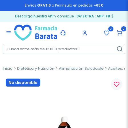
Envíos
GRATIS
a Península en pedidos
+65€
Descarga nuestra APP y consigue
-3€ EXTRA
:
APP-FB
;)
0
0
menu
Inicio
Dietética y Nutrición
Alimentación Saludable
Aceites, s
No disponible
favorite_border