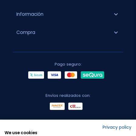
expand_more
Información
expand_more
Compra
Pago seguro:
Envíos realizados con:
No lo decimos nosotros...
Privacy policy
We use cookies