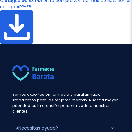
Consigue
3€ EXTRA
en tu compra APP de más de 50€ con el
código APP-FB
Somos expertos en farmacia y parafarmacia.
Trabajamos para las mejores marcas. Nuestra mayor
prioridad es la atención personalizada a nuestros
clientes.
expand_more
¿Necesitas ayuda?