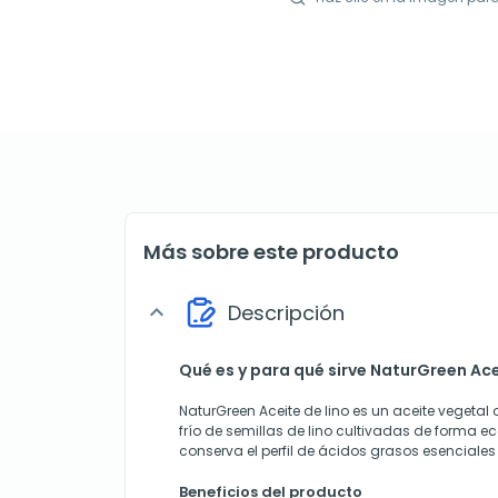
Más sobre este producto
Descripción
expand_more
Qué es y para qué sirve NaturGreen Acei
NaturGreen Aceite de lino es un aceite vegetal
frío de semillas de lino cultivadas de forma e
conserva el perfil de ácidos grasos esenciales
Beneficios del producto