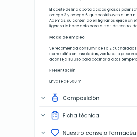
El aceite de lino aporta ácidos grasos poliins
omega 3 y omega 6, que contribuyen a una nut
Además, su contenido en lignanos ejerce un ef
ligereza lo hace apto para dietas de control d
Modo de empleo
Se recomienda consumir de 1 a 2 cucharadas 
como aliño en ensaladas, verduras o preparaci
aconseja su uso para cocinar a altas tempera
Presentación
Envase de 500 ml.
Composición
expand_more
Ficha técnica
expand_more
Nuestro consejo farmacéu
expand_more