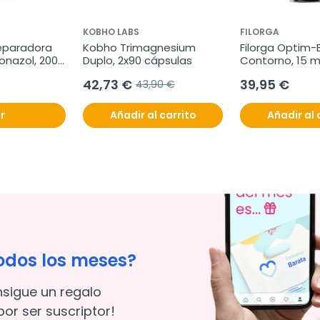
KOBHO LABS
FILORGA
paradora 
Kobho Trimagnesium 
Filorga Optim-E
onazol, 200 
Duplo, 2x90 cápsulas
Contorno, 15 m
42,73 €
39,95 €
43,90 €
r
Añadir al carrito
Añadir al 
odos los meses?
nsigue un regalo
or ser suscriptor!