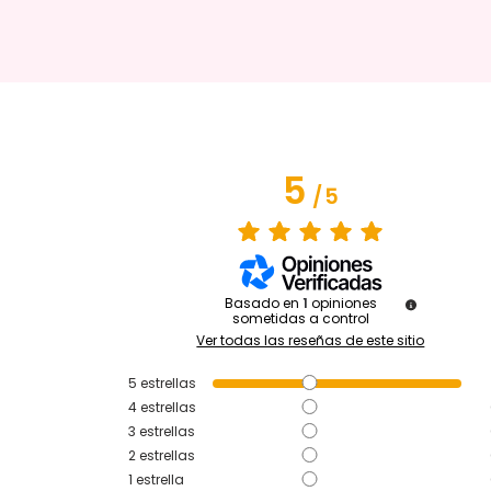
5
/
5
Basado en
1
opiniones
sometidas a control
Ver todas las reseñas de este sitio
5
estrellas
4
estrellas
3
estrellas
2
estrellas
1
estrella