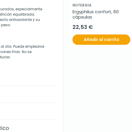
NUTERGIA
aturados, especialmente
Ergyphilus confort, 60 
rición equilibrada.
cápsulas
ecto antioxidante y su
e peso.
22,53 €
Añadir al carrito
al día. Puede emplearse
ones frías. No se
turas.
tico