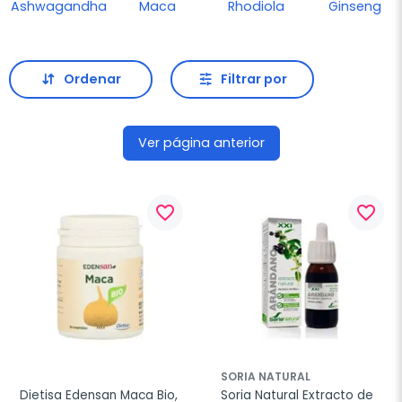
Ashwagandha
Maca
Rhodiola
Ginseng
Ordenar
Filtrar por
Ver página anterior
favorite_border
favorite_border
SORIA NATURAL
Dietisa Edensan Maca Bio, 
Soria Natural Extracto de 