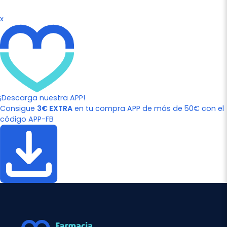
x
¡Descarga nuestra APP!
Consigue
3€ EXTRA
en tu compra APP de más de 50€ con el
código APP-FB