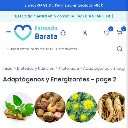
Envíos
GRATIS
a Península en pedidos
+65€
Descarga nuestra APP y consigue
-3€ EXTRA
:
APP-FB
;)
0
0
menu
Inicio
Dietética y Nutrición
Fitoterapia
Adaptógenos y Energiz
Adaptógenos y Energizantes - page 2