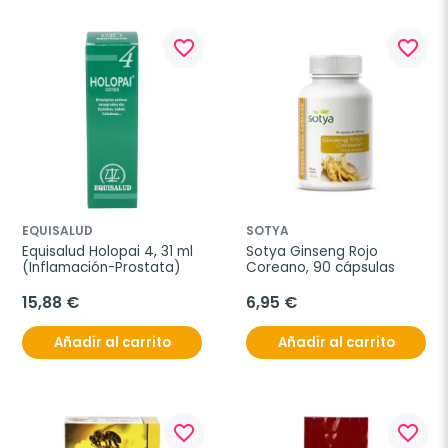
favorite_border
favorite_border
EQUISALUD
SOTYA
Equisalud Holopai 4, 31 ml 
Sotya Ginseng Rojo 
(Inflamación-Prostata)
Coreano, 90 cápsulas
15,88 €
6,95 €
Añadir al carrito
Añadir al carrito
favorite_border
favorite_border