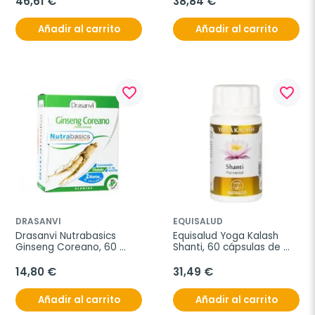
46,61 €
38,84 €
Añadir al carrito
Añadir al carrito
favorite_border
favorite_border
DRASANVI
EQUISALUD
Drasanvi Nutrabasics 
Equisalud Yoga Kalash 
Ginseng Coreano, 60 
Shanti, 60 cápsulas de 
cápsulas
720 mg
14,80 €
31,49 €
Añadir al carrito
Añadir al carrito