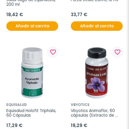
200 ml
18,42 €
33,77 €
Añadir al carrito
Añadir al carrito
favorite_border
favorite_border
EQUISALUD
VBYOTICS
Equisalud Holofit Triphala, 
Vbyotics Animaflor, 60 
60 Cápsulas
cápsulas (Extracto de 
Azafrán)
17,29 €
19,29 €