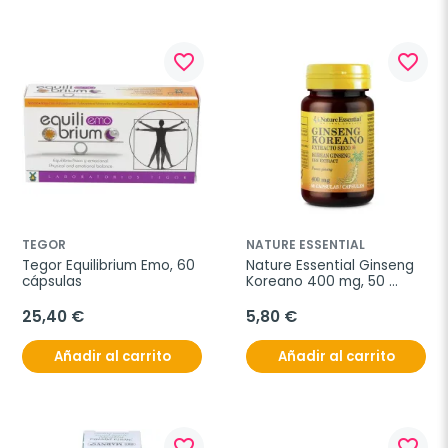
favorite_border
favorite_border
TEGOR
NATURE ESSENTIAL
Tegor Equilibrium Emo, 60 
Nature Essential Ginseng 
cápsulas
Koreano 400 mg, 50 
cápsulas
25,40 €
5,80 €
Añadir al carrito
Añadir al carrito
favorite_border
favorite_border