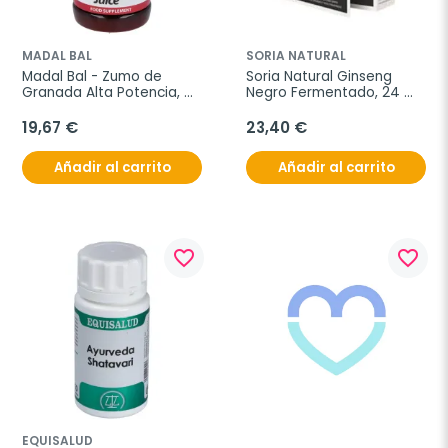
MADAL BAL
SORIA NATURAL
Madal Bal - Zumo de 
Soria Natural Ginseng 
Granada Alta Potencia, 
Negro Fermentado, 24 
500 ml.
cápsulas
19,67 €
23,40 €
Añadir al carrito
Añadir al carrito
favorite_border
favorite_border
EQUISALUD