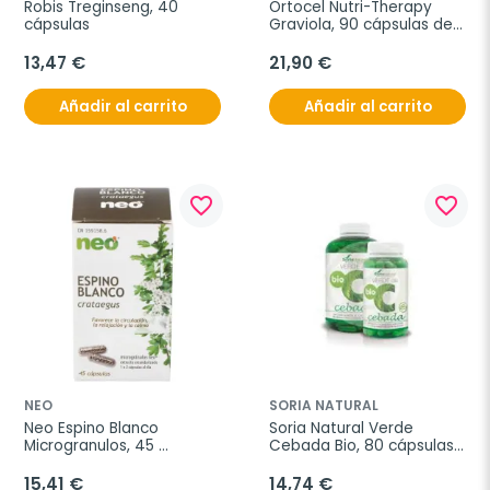
Robis Treginseng, 40 
Ortocel Nutri-Therapy 
cápsulas
Graviola, 90 cápsulas de 
500 mg.
13,47 €
21,90 €
Añadir al carrito
Añadir al carrito
favorite_border
favorite_border
NEO
SORIA NATURAL
Neo Espino Blanco 
Soria Natural Verde 
Microgranulos, 45 
Cebada Bio, 80 cápsulas 
Cápsulas.
de 630 mg
15,41 €
14,74 €