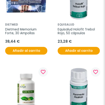
DIETMED
EQUISALUD
Dietmed Memorium 
Equisalud Holofit Trebol 
Forte, 30 Ampollas
Rojo, 50 cápsulas
38,44 €
23,28 €
Añadir al carrito
Añadir al carrito
favorite_border
favorite_border