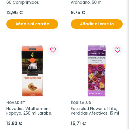
60 Comprimidos
Arándano, 50 ml
12,95 €
9,75 €
Añadir al carrito
Añadir al carrito
favorite_border
favorite_border
NOVADIET
EQUISALUD
Novadiet Vitalferment 
Equisalud Flower of Life, 
Papaya, 250 ml Jarabe.
Perdidas Afectivas, 15 ml
13,83 €
15,71 €