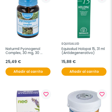
EQUISALUD
Naturmil Pycnogenol 
Equisalud Holopai 15, 31 ml 
Complex, 30 mg, 30 
(Antidegenerativo)
cápsulas
25,49 €
15,88 €
Añadir al carrito
Añadir al carrito
favorite_border
favorite_border