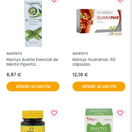
MARNYS
MARNYS
Marnys Aceite Esencial de 
Marnys Guaramar, 60 
Menta Piperita 
cápsulas.
Alimentario, 15 ml
6,97 €
12,16 €
Añadir al carrito
Añadir al carrito
favorite_border
favorite_border