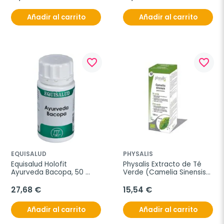
Añadir al carrito
Añadir al carrito
favorite_border
favorite_border
EQUISALUD
PHYSALIS
Equisalud Holofit 
Physalis Extracto de Té 
Ayurveda Bacopa, 50 
Verde (Camelia Sinensis), 
cápsulas
100 ml
27,68 €
15,54 €
Añadir al carrito
Añadir al carrito