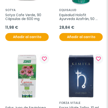
SOTYA
EQUISALUD
Sotya Cafe Verde, 90 
Equisalud Holofit 
Cápsulas de 600 mg
Ayurveda Azafrán, 50 
cápsulas
11,98 €
28,84 €
Añadir al carrito
Añadir al carrito
favorite_border
favorite_border
FORZA VITALE
Salus Jugo de Equinácea, 
Forza Vitale Zafiro, 10 ml