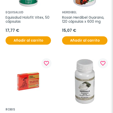
EQUISALUD
HERDIBEL
Equisalud Holofit Vitex, 50 
Rosan Herdibel Guarana, 
cápsulas
120 cápsulas x 600 mg
17,77 €
15,07 €
Añadir al carrito
Añadir al carrito
favorite_border
favorite_border
ROBIS