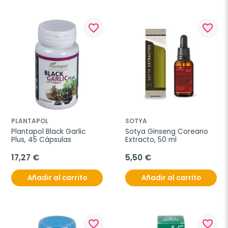
favorite_border
favorite_border
PLANTAPOL
SOTYA
Plantapol Black Garlic 
Sotya Ginseng Coreano 
Plus, 45 Cápsulas
Extracto, 50 ml
17,27 €
5,50 €
Añadir al carrito
Añadir al carrito
favorite_border
favorite_border