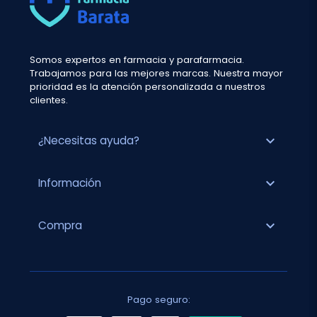
Somos expertos en farmacia y parafarmacia.
Trabajamos para las mejores marcas. Nuestra mayor
prioridad es la atención personalizada a nuestros
clientes.
expand_more
¿Necesitas ayuda?
expand_more
Información
expand_more
Compra
Pago seguro: