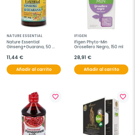
NATURE ESSENTIAL
IFIGEN
Nature Essential 
Ifigen Phyto-Min 
Ginseng+Guarana, 50 
Grosellero Negro, 150 ml
cápsulas de 400 mg
11,44 €
28,91 €
Añadir al carrito
Añadir al carrito
favorite_border
favorite_border