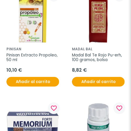
PINISAN
MADAL BAL
Pinisan Extracto Propoleo, 
Madal Bal Te Rojo Pu-erh, 
50 ml
100 gramos, bolsa
10,10 €
8,82 €
Añadir al carrito
Añadir al carrito
favorite_border
favorite_border