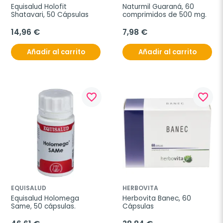
Equisalud Holofit 
Naturmil Guaraná, 60 
Shatavari, 50 Cápsulas
comprimidos de 500 mg.
14,96 €
7,98 €
Añadir al carrito
Añadir al carrito
favorite_border
favorite_border
EQUISALUD
HERBOVITA
Equisalud Holomega 
Herbovita Banec, 60 
Same, 50 cápsulas.
Cápsulas