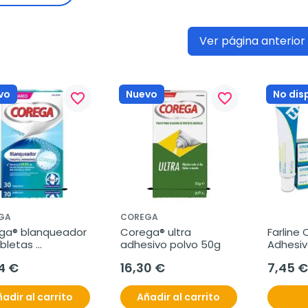
Ver página anterior
vo
Nuevo
No dis
favorite_border
favorite_border
GA
COREGA
ga® blanqueador 
Corega® ultra 
Farline 
bletas 
adhesivo polvo 50g
Adhesiv
vescentes
4 €
16,30 €
7,45 €
adir al carrito
Añadir al carrito