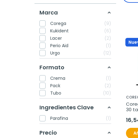
Marca
Corega
9
Kukident
6
Lacer
2
Nue
Perio Aid
1
Urgo
12
Formato
Crema
1
Pack
2
Tubo
10
CORE
Core
Ingredientes Clave
30 ta
efer
Parafina
1
16,5
Precio
Añ