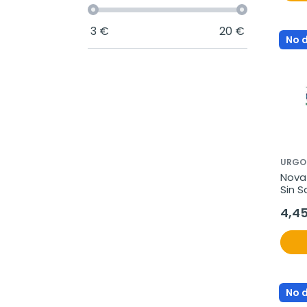
3
€
20
€
No 
URGO
Novaf
Sin S
4,4
No 