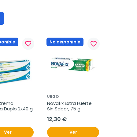
ponible
No disponible
favorite_border
favorite_border
URGO
Crema 
Novafix Extra Fuerte 
a Duplo 2x40 g
Sin Sabor, 75 g
12,30 €
Ver
Ver