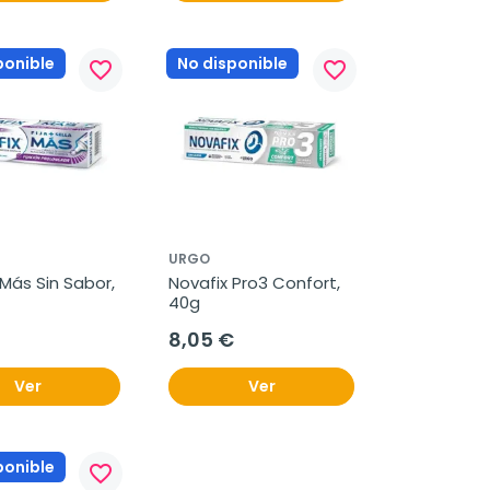
ponible
No disponible
favorite_border
favorite_border
URGO
Más Sin Sabor, 
Novafix Pro3 Confort, 
40g
8,05 €
Ver
Ver
ponible
favorite_border