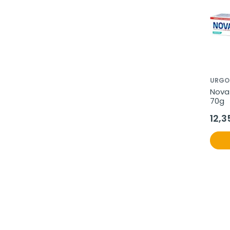
URGO
Novaf
70g
12,3