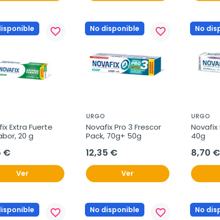
disponible
No disponible
No dis
favorite_border
favorite_border
URGO
URGO
ix Extra Fuerte 
Novafix Pro 3 Frescor 
Novafix 
abor, 20 g
Pack, 70g+ 50g
40g
5 €
12,35 €
8,70 €
Ver
Ver
disponible
No disponible
No dis
favorite_border
favorite_border