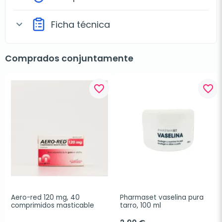
Ficha técnica
expand_more
Comprados conjuntamente
favorite_border
favorite_border
Aero-red 120 mg, 40 
Pharmaset vaselina pura 
comprimidos masticable
tarro, 100 ml