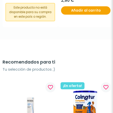
2,90 €
Este producto no está
Añadir al carrito
disponible para su compra
en este país o región.
Recomendados para ti
Tu selección de productos ;)
¡En oferta!
favorite_border
favorite_border