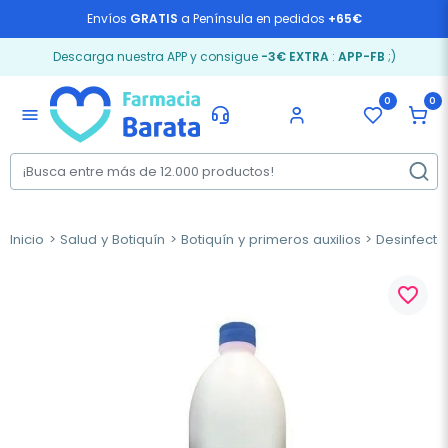
Envíos
GRATIS
a Península en pedidos
+65€
Descarga nuestra APP y consigue
-3€ EXTRA
:
APP-FB
;)
0
0
menu
Inicio
Salud y Botiquín
Botiquín y primeros auxilios
Desinfecta
favorite_border