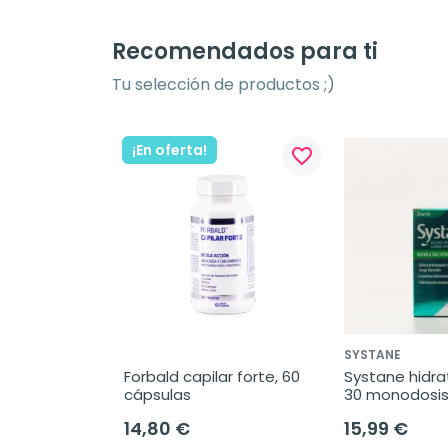
Recomendados para ti
Tu selección de productos ;)
¡En oferta!
favorite_border
SYSTANE
Forbald capilar forte, 60 
Systane hidrat
cápsulas
30 monodosi
14,80 €
15,99 €