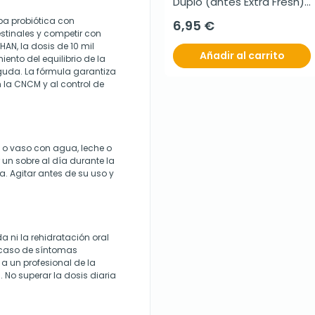
Duplo (antes Extra Fresh), 
2x75ml.
pa probiótica con
6,95 €
stinales y competir con
AN, la dosis de 10 mil
Añadir al carrito
iento del equilibrio de la
aguda. La fórmula garantiza
n la CNCM y al control de
n o vaso con agua, leche o
un sobre al día durante la
a. Agitar antes de su uso y
a ni la rehidratación oral
n caso de síntomas
 a un profesional de la
. No superar la dosis diaria