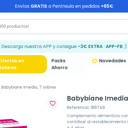
Envíos
GRATIS
a Península en pedidos
+65€
Descarga nuestra APP y consigue
-3€ EXTRA
:
APP-FB
;)
Ofertas en
Packs
Novedades
Solares
Ahorro
Babybiane Imedia, 7 sobres
Babybiane Imedia,
favorite_border
Referencia: 188749
Complemento alimenticio con
contribuir al restablecimiento d
a 4 años.