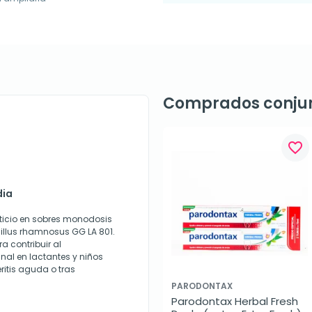
Comprados conju
favorite_border
dia
icio en sobres monodosis
illus rhamnosus GG LA 801.
a contribuir al
tinal en lactantes y niños
ritis aguda o tras
PARODONTAX
Parodontax Herbal Fresh 