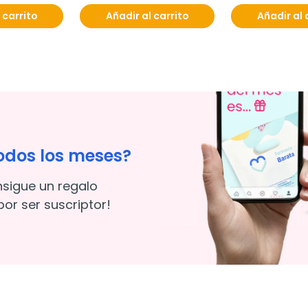
 carrito
Añadir al carrito
Añadir al 
odos los meses?
nsigue un regalo
or ser suscriptor!