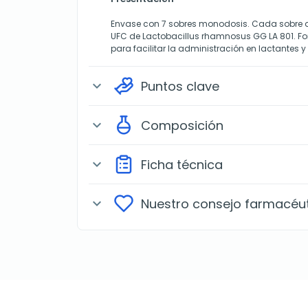
Envase con 7 sobres monodosis. Cada sobre ap
UFC de Lactobacillus rhamnosus GG LA 801. F
para facilitar la administración en lactantes 
Puntos clave
expand_more
Composición
expand_more
Ficha técnica
expand_more
Nuestro consejo farmacéu
expand_more