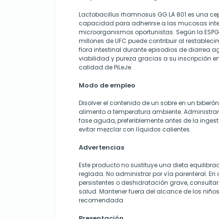
Lactobacillus rhamnosus GG LA 801 es una ce
capacidad para adherirse a las mucosas inte
microorganismos oportunistas. Según la ESPGH
millones de UFC puede contribuir al restablecim
flora intestinal durante episodios de diarrea 
viabilidad y pureza gracias a su inscripción e
calidad de PiLeJe.
Modo de empleo
Disolver el contenido de un sobre en un biberó
alimento a temperatura ambiente. Administrar 
fase aguda, preferiblemente antes de la ingest
evitar mezclar con líquidos calientes.
Advertencias
Este producto no sustituye una dieta equilibrad
reglada. No administrar por vía parenteral. E
persistentes o deshidratación grave, consultar
salud. Mantener fuera del alcance de los niños
recomendada.
Presentación