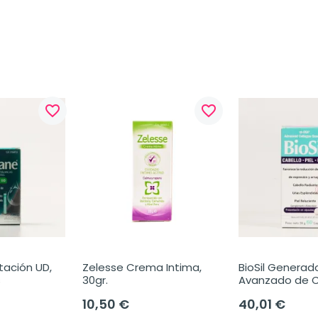
favorite_border
favorite_border
ación UD, 
Zelesse Crema Intima, 
BioSil Generado
s
30gr.
Avanzado de C
60Cápsulas.
10,50 €
40,01 €