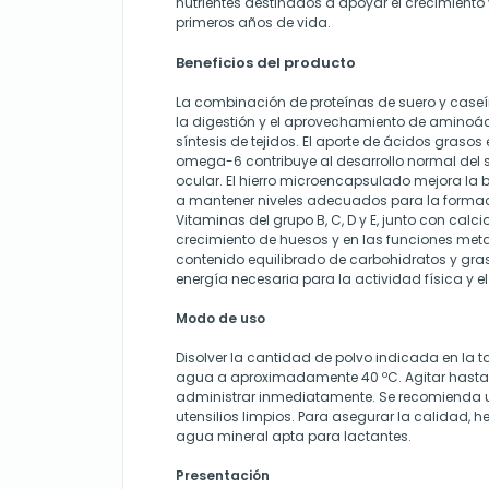
nutrientes destinados a apoyar el crecimiento 
primeros años de vida.
Beneficios del producto
La combinación de proteínas de suero y caseín
la digestión y el aprovechamiento de aminoác
síntesis de tejidos. El aporte de ácidos graso
omega-6 contribuye al desarrollo normal del s
ocular. El hierro microencapsulado mejora la 
a mantener niveles adecuados para la formaci
Vitaminas del grupo B, C, D y E, junto con calcio
crecimiento de huesos y en las funciones meta
contenido equilibrado de carbohidratos y gras
energía necesaria para la actividad física y el
Modo de uso
Disolver la cantidad de polvo indicada en la t
agua a aproximadamente 40 ºC. Agitar hasta 
administrar inmediatamente. Se recomienda ut
utensilios limpios. Para asegurar la calidad, her
agua mineral apta para lactantes.
Presentación