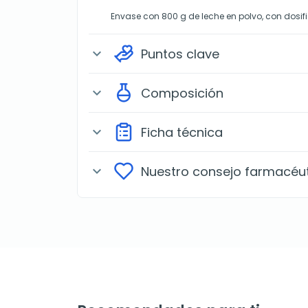
Envase con 800 g de leche en polvo, con dosif
Puntos clave
expand_more
Composición
expand_more
Ficha técnica
expand_more
Nuestro consejo farmacéu
expand_more