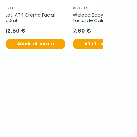
LETI
WELEDA
Leti AT4 Crema Facial, 
Weleda Baby Crema 
50ml
Facial de Caléndula, 50 ml
12,50 €
7,60 €
Añadir al carrito
Añadir al carrito