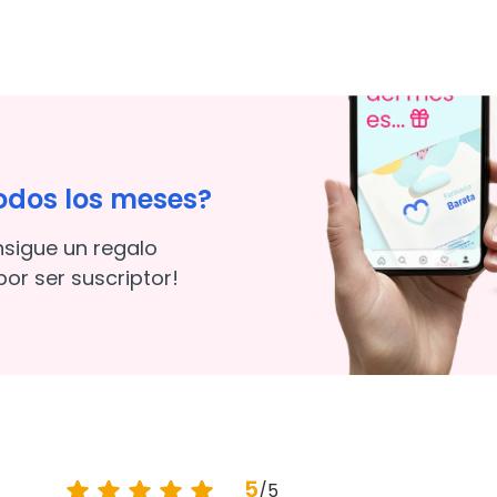
odos los meses?
nsigue un regalo
or ser suscriptor!
5
/
5