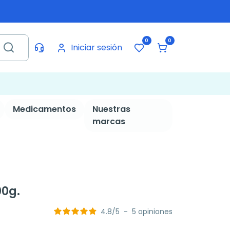
0
0
Iniciar sesión
Medicamentos
Nuestras
marcas
00g.
4.8
/
5
-
5
opiniones