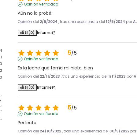
Opinión verificada
Aún no la probé.
Opinión del
2/6/2024
, tras una experiencia del
12/5/2024
por
A.
Útil
(0)
Informe
4
5
/
5
1
Opinión verificada
0
Es la leche que toma mi nieta, bien
0
Opinión del
22/11/2023
, tras una experiencia del
1/11/2023
por
A
0
Útil
(0)
Informe
5
/
5
Opinión verificada
Perfecto
Opinión del
24/10/2022
, tras una experiencia del
30/9/2022
po