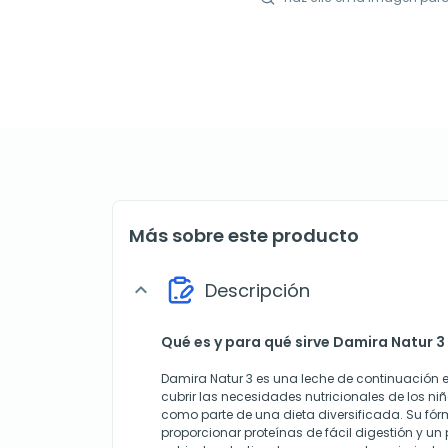
Más sobre este producto
Descripción
expand_more
Qué es y para qué sirve Damira Natur 3
Damira Natur 3 es una leche de continuación 
cubrir las necesidades nutricionales de los ni
como parte de una dieta diversificada. Su f
proporcionar proteínas de fácil digestión y un p