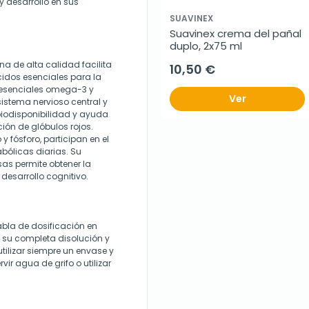
y desarrollo en sus
SUAVINEX
Suavinex crema del pañal 
duplo, 2x75 ml
a de alta calidad facilita
10,50 €
idos esenciales para la
s esenciales omega-3 y
Ver
istema nervioso central y
biodisponibilidad y ayuda
ón de glóbulos rojos.
 y fósforo, participan en el
bólicas diarias. Su
as permite obtener la
 desarrollo cognitivo.
abla de dosificación en
su completa disolución y
ilizar siempre un envase y
vir agua de grifo o utilizar