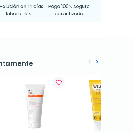
volución en 14 días
Pago 100% seguro
laborables
garantizado
keyboard_arrow_left
keyboard_arrow_right
ntamente
Anterior
Siguiente
favorite_border
favorite_border