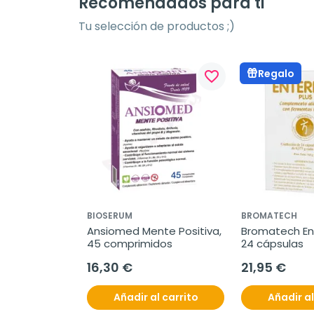
Recomendados para ti
Tu selección de productos ;)
Regalo
favorite_border
BIOSERUM
BROMATECH
Ansiomed Mente Positiva, 
Bromatech Ente
45 comprimidos
24 cápsulas
16,30 €
21,95 €
Añadir al carrito
Añadir al