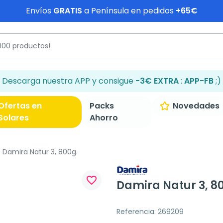
Envíos
GRATIS
a Península en pedidos
+65€
Descarga nuestra APP y consigue
-3€ EXTRA
:
APP-FB
;)
Ofertas en
Packs
Novedades
Solares
Ahorro
Damira Natur 3, 800g.
favorite_border
Damira Natur 3, 8
Referencia: 269209