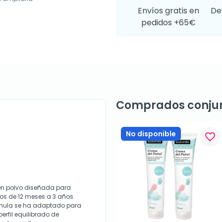
Envíos gratis en
De
pedidos +65€
Comprados conju
No disponible
favorite_border
en polvo diseñada para
ños de 12 meses a 3 años
órmula se ha adaptado para
erfil equilibrado de