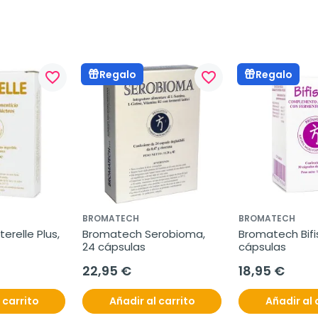
Regalo
Regalo
favorite_border
favorite_border
BROMATECH
BROMATECH
relle Plus, 
Bromatech Serobioma, 
Bromatech Bifise
24 cápsulas
cápsulas
22,95 €
18,95 €
 carrito
Añadir al carrito
Añadir al 