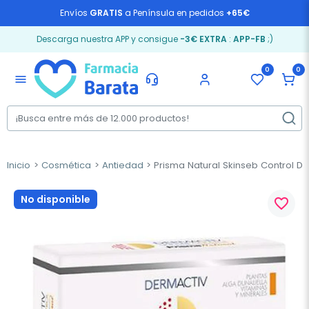
Envíos
GRATIS
a Península en pedidos
+65€
Descarga nuestra APP y consigue
-3€ EXTRA
:
APP-FB
;)
0
0
menu
Inicio
Cosmética
Antiedad
Prisma Natural Skinseb Control De
No disponible
favorite_border