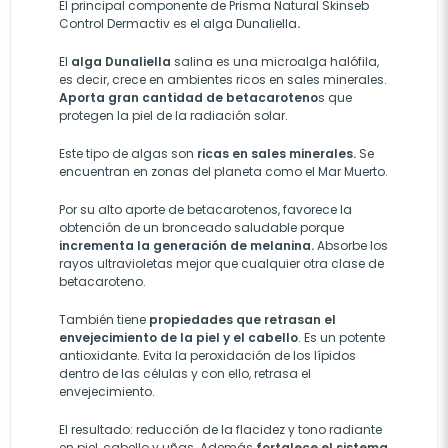
El principal componente de Prisma Natural Skinseb
Control Dermactiv es el alga Dunaliella
.
El
alga Dunaliella
salina es una microalga halófila,
es decir, crece en ambientes ricos en sales minerales.
Aporta gran cantidad de betacaroteno
s que
protegen la piel de la radiación solar.
Este tipo de algas son
ricas en sales minerales.
Se
encuentran en zonas del planeta como el Mar Muerto.
Por su alto aporte de betacarotenos, favorece la
obtención de un bronceado saludable porque
incrementa la generación de melanina.
Absorbe los
rayos ultravioletas mejor que cualquier otra clase de
betacaroteno.
También tiene
propiedades que retrasan el
envejecimiento de la piel y el cabello
. Es un potente
antioxidante. Evita la peroxidación de los lípidos
dentro de las células y con ello, retrasa el
envejecimiento.
El resultado: reducción de la flacidez y tono radiante
en piel, cabello y uñas. Además
fortalece el sistema