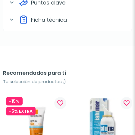
Puntos clave
expand_more
Ficha técnica
expand_more
Recomendados para ti
Tu selección de productos ;)
-15%
favorite_border
favorite_border
-5% EXTRA