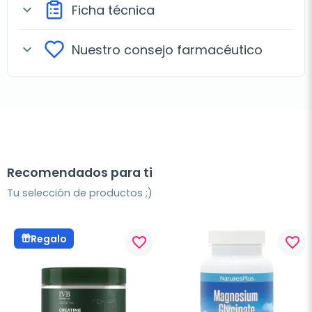
Ficha técnica
expand_more
Nuestro consejo farmacéutico
expand_more
Recomendados para ti
Tu selección de productos ;)
Regalo
favorite_border
favorite_border