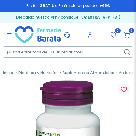
Envíos
GRATIS
a Península en pedidos
+65€
Descarga nuestra APP y consigue
-3€ EXTRA
:
APP-FB
;)
0
0
menu
Inicio
Dietética y Nutrición
Suplementos Alimenticios
Antioxid
favorite_border