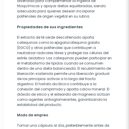
diseñada para complementar la ingesta de
fitoquímicos y apoyar dietas equilibradas, siendo
adecuada para quienes desean incorporar
polifenoles de origen vegetal en su rutina.
Propiedades de sus ingredientes
El extracto de té verde descafeinado aporta
catequinas como la epigalocatequina galato
(EGCG) y otros polifenoles que contribuyen a
neutralizar radicales libres y proteger las células del
estrés oxidativo. Las catequinas pueden participar en
el metabolismo de lípidos cuando se consumen
dentro de una dieta balanceada. El recubrimiento de
liberación sostenida permite una liberación gradual
de los principios activos a lo largo del tracto
digestivo. El fosfato dicálcico contribuye a la
cohesión del comprimido y aporta calcio mineral. El
dióxido de silicio y el estearato de magnesio actúan
como agentes antiaglomerantes, garantizando la
estabilidad del producto.
Modo de empleo
Tomar una cápsula al día, preferiblemente antes de