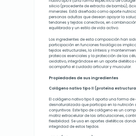
nativo tipo II (una forma específica de colágen
silicio (procedente de extracto de bambú), áci
minerales. Está diseñado como aporte nutric
personas adultas que desean apoyar la salud 
tendones y tejidos conectivos, en combinació
equilibrada y un estilo de vida activo.
Los ingredientes de esta composición han sid
participación en funciones fisiológicas implic
tejidos estructurales, la síntesis y mantenim
proteicos esenciales y la protección de las célu
oxidativo, integrándose en un aporte dietétic
acompaña el cuidado articular y muscular.
Propiedades de sus ingredientes
Colágeno nativo tipo II (proteína estructura
El colágeno nativo tipo II aporta una forma d
desnaturalizada que participa en la nutrición d
conjuntivos. Este tipo de colágeno es un comp
matriz extracelular de las articulaciones, cont
flexibilidad. Se usa en aportes dietéticos dond
integridad de estos tejidos.