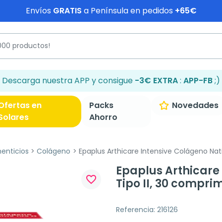
Envíos
GRATIS
a Península en pedidos
+65€
Descarga nuestra APP y consigue
-3€ EXTRA
:
APP-FB
;)
Ofertas en
Packs
Novedades
Solares
Ahorro
enticios
Colágeno
Epaplus Arthicare Intensive Colágeno Nati
Epaplus Arthicare
favorite_border
Tipo II, 30 compri
Referencia: 216126