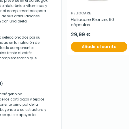
o presente en el cartílago),
do hialurónico, vitaminas y
ional complementario para
HELIOCARE
de sus articulaciones,
Heliocare Bronze, 60 
n con una dieta
cápsulas
29,99 €
o seleccionados por su
adas en la nutrición de
Añadir al carrito
iento de componentes
las frente al estrés
o complementario que
l)
e colágeno no
e los cartílagos y tejidos
onente principal de la
ribuyendo a su estructura y
e se quiere apoyar la