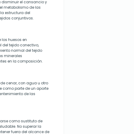
 disminuir el cansancio y
 el metabolismo de las
la estructura del
ejidos conjuntivos.
 los huesos en
del tejido conectivo,
iento normal del tejido
os minerales
tes en la composición.
 de cenar, con agua u otro
te como parte de un aporte
antenimiento de las
zarse como sustituto de
aludable. No superar la
ener fuera del alcance de