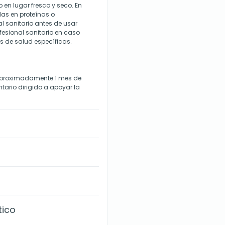
en lugar fresco y seco. En
das en proteínas o
al sanitario antes de usar
fesional sanitario en caso
 de salud específicas.
 aproximadamente 1 mes de
ario dirigido a apoyar la
tico