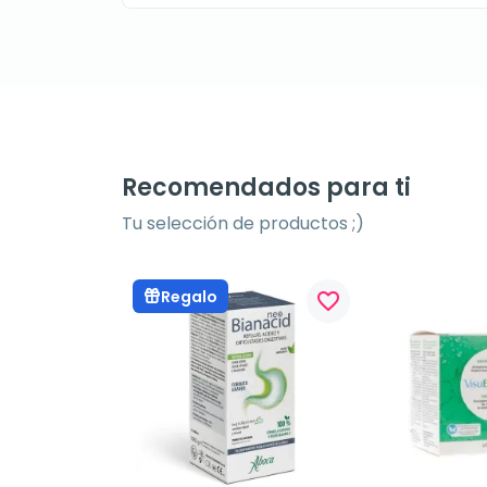
Recomendados para ti
Tu selección de productos ;)
Regalo
favorite_border