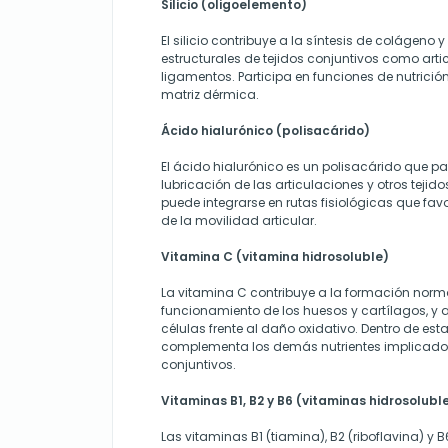
Silicio (oligoelemento)
El silicio contribuye a la síntesis de colágeno
estructurales de tejidos conjuntivos como arti
ligamentos. Participa en funciones de nutrición
matriz dérmica.
Ácido hialurónico (polisacárido)
El ácido hialurónico es un polisacárido que par
lubricación de las articulaciones y otros tejid
puede integrarse en rutas fisiológicas que fa
de la movilidad articular.
Vitamina C (vitamina hidrosoluble)
La vitamina C contribuye a la formación norm
funcionamiento de los huesos y cartílagos, y a
células frente al daño oxidativo. Dentro de e
complementa los demás nutrientes implicados 
conjuntivos.
Vitaminas B1, B2 y B6 (vitaminas hidrosolubl
Las vitaminas B1 (tiamina), B2 (riboflavina) y B