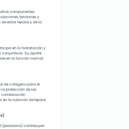
 y otros componentes
culaciones, tendones y
 de estos tejidos y de la
ticipa en la hidratación y
os conjuntivos. Su aporte
vorecen la función normal
al de colágeno para el
 la protección de las
sta combinación
en la nutrición de tejidos
es)
6 (piridoxina) contribuyen