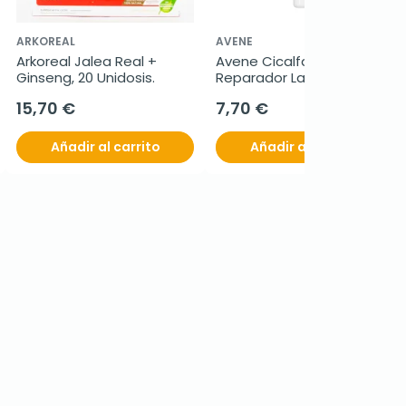
ARKOREAL
AVENE
Arkoreal Jalea Real + 
Avene Cicalfate Balsamo 
Ginseng, 20 Unidosis.
Reparador Labios, 10ml.
15,70 €
7,70 €
Añadir al carrito
Añadir al carrito