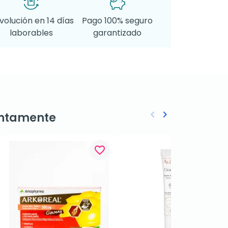
volución en 14 días
Pago 100% seguro
laborables
garantizado
keyboard_arrow_left
keyboard_arrow_right
ntamente
Anterior
Siguiente
favorite_border
favorite_border