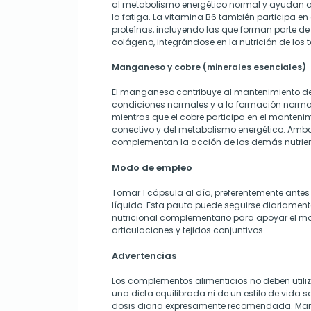
al metabolismo energético normal y ayudan a
la fatiga. La vitamina B6 también participa en
proteínas, incluyendo las que forman parte de 
colágeno, integrándose en la nutrición de los t
Manganeso y cobre (minerales esenciales)
El manganeso contribuye al mantenimiento de
condiciones normales y a la formación normal 
mientras que el cobre participa en el mantenim
conectivo y del metabolismo energético. Amb
complementan la acción de los demás nutrien
Modo de empleo
Tomar 1 cápsula al día, preferentemente antes
líquido. Esta pauta puede seguirse diariamen
nutricional complementario para apoyar el m
articulaciones y tejidos conjuntivos.
Advertencias
Los complementos alimenticios no deben utili
una dieta equilibrada ni de un estilo de vida s
dosis diaria expresamente recomendada. Mant