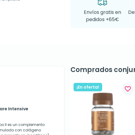
Envíos gratis en
De
pedidos +65€
Comprados conju
¡En oferta!
favorite_border
are Intensive
ipo II es un complemento
ormulado con colágeno