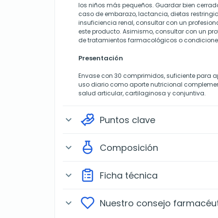
los niños más pequeños. Guardar bien cerrado 
caso de embarazo, lactancia, dietas restringi
insuficiencia renal, consultar con un profesion
este producto. Asimismo, consultar con un pro
de tratamientos farmacológicos o condiciones
Presentación
Envase con 30 comprimidos, suficiente para
uso diario como aporte nutricional complement
salud articular, cartilaginosa y conjuntiva.
Puntos clave
expand_more
Composición
expand_more
Ficha técnica
expand_more
Nuestro consejo farmacéu
expand_more