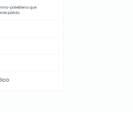
inio-polietileno que
erde pálido.
tico