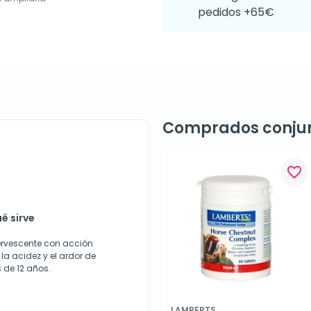
pedidos +65€
Comprados conju
favorite_border
é sirve
ervescente con acción
la acidez y el ardor de
de 12 años.
LAMBERTS