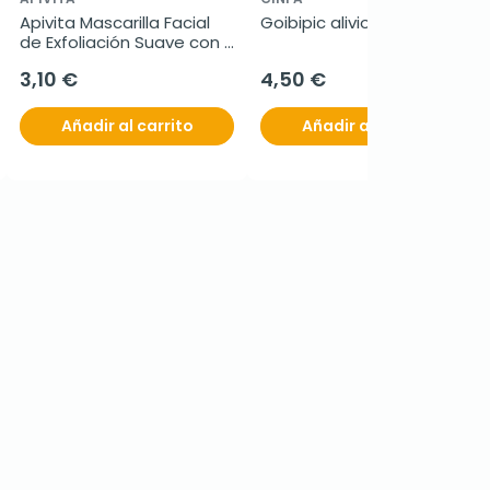
Apivita Mascarilla Facial 
Goibipic alivio roll on, 14 ml
de Exfoliación Suave con 
Albaricoque. 2x8ml
3,10 €
4,50 €
Añadir al carrito
Añadir al carrito