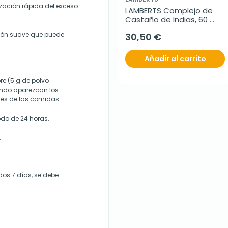
ización rápida del exceso
LAMBERTS Complejo de 
Castaño de Indias, 60 
comprimidos.
ión suave que puede
30,50 €
Añadir al carrito
re (5 g de polvo
ando aparezcan los
ués de las comidas.
do de 24 horas.
.
os 7 días, se debe