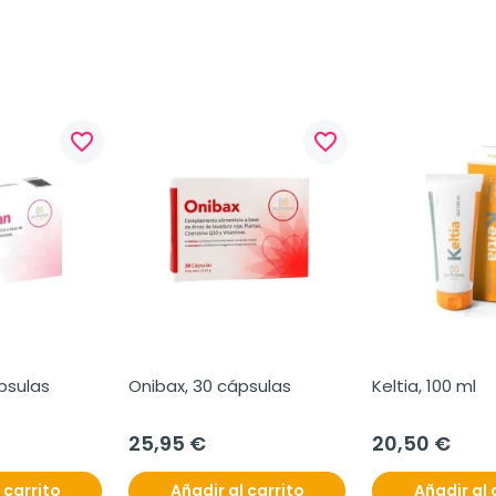
favorite_border
favorite_border
ápsulas
Onibax, 30 cápsulas
Keltia, 100 ml
25,95 €
20,50 €
 carrito
Añadir al carrito
Añadir al 