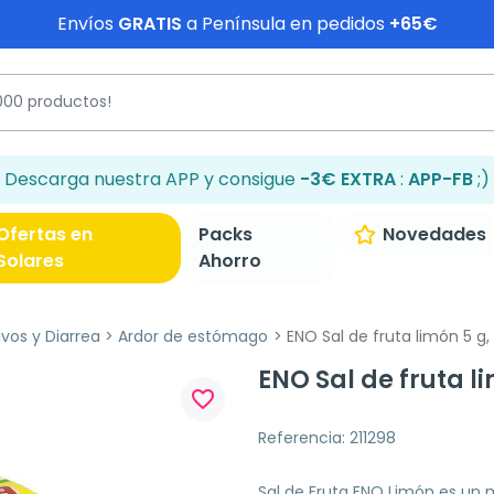
Envíos
GRATIS
a Península en pedidos
+65€
Descarga nuestra APP y consigue
-3€ EXTRA
:
APP-FB
;)
Ofertas en
Packs
Novedades
Solares
Ahorro
ivos y Diarrea
Ardor de estómago
ENO Sal de fruta limón 5 g,
ENO Sal de fruta li
favorite_border
Referencia: 211298
Sal de Fruta ENO Limón es u