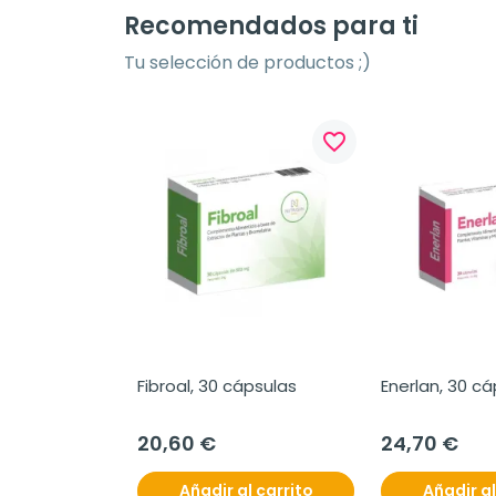
Recomendados para ti
Tu selección de productos ;)
favorite_border
Fibroal, 30 cápsulas
Enerlan, 30 c
20,60 €
24,70 €
Añadir al carrito
Añadir al