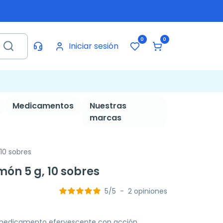
0
0
Iniciar sesión
Medicamentos
Nuestras
marcas
 10 sobres
món 5 g, 10 sobres
5
/
5
-
2
opiniones
n medicamento efervescente con acción