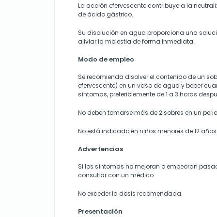
La acción efervescente contribuye a la neutral
de ácido gástrico.
Su disolución en agua proporciona una soluc
aliviar la molestia de forma inmediata.
Modo de empleo
Se recomienda disolver el contenido de un sob
efervescente) en un vaso de agua y beber cu
síntomas, preferiblemente de 1 a 3 horas desp
No deben tomarse más de 2 sobres en un perio
No está indicado en niños menores de 12 años
Advertencias
Si los síntomas no mejoran o empeoran pasad
consultar con un médico.
No exceder la dosis recomendada.
Presentación