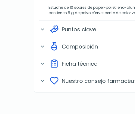
Estuche de 10 sobres de papel-polietileno-alum
contienen 5 g de polvo efervescente de color v
Puntos clave
expand_more
Composición
expand_more
Ficha técnica
expand_more
Nuestro consejo farmacéu
expand_more