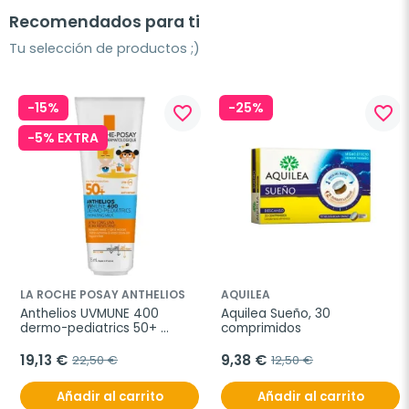
Recomendados para ti
Tu selección de productos ;)
-15%
-25%
favorite_border
favorite_border
-5% EXTRA
LA ROCHE POSAY ANTHELIOS
AQUILEA
Anthelios UVMUNE 400 
Aquilea Sueño, 30 
dermo-pediatrics 50+ 
comprimidos
loción hidratante, 250 ml
19,13 €
9,38 €
22,50 €
12,50 €
Añadir al carrito
Añadir al carrito