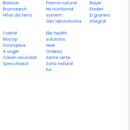
Bioksan
Prisma natural
Bayer
Bromatech
Ns nutritional
Eladiet
Hifas da terra
system
El granero
Gsn laboratorios
integral
Colimil
Elie health
Biocop
solutions
Donnaplus
Heel
A vogel
Ordesa
Casen recordati
Sante verte
Specchiasol
Soria natural
Esi