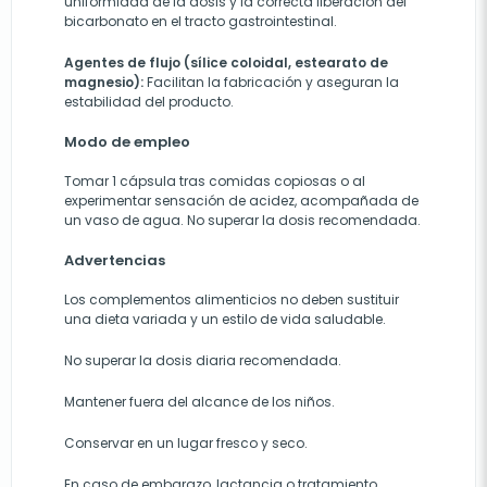
uniformidad de la dosis y la correcta liberación del
bicarbonato en el tracto gastrointestinal.
Agentes de flujo (sílice coloidal, estearato de
magnesio):
Facilitan la fabricación y aseguran la
estabilidad del producto.
Modo de empleo
Tomar 1 cápsula tras comidas copiosas o al
experimentar sensación de acidez, acompañada de
un vaso de agua. No superar la dosis recomendada.
Advertencias
Los complementos alimenticios no deben sustituir
una dieta variada y un estilo de vida saludable.
No superar la dosis diaria recomendada.
Mantener fuera del alcance de los niños.
Conservar en un lugar fresco y seco.
En caso de embarazo, lactancia o tratamiento