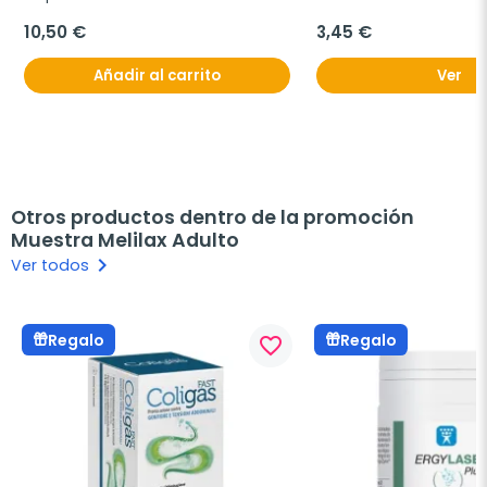
250g.
10,50 €
3,45 €
Añadir al carrito
Ver
Otros productos dentro de la promoción
Muestra Melilax Adulto
keyboard_arrow_right
Ver todos
Regalo
Regalo
favorite_border