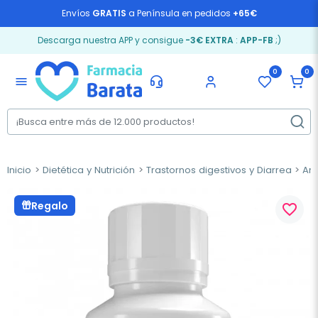
Envíos
GRATIS
a Península en pedidos
+65€
Descarga nuestra APP y consigue
-3€ EXTRA
:
APP-FB
;)
0
0
menu
Inicio
Dietética y Nutrición
Trastornos digestivos y Diarrea
Ar
Regalo
favorite_border