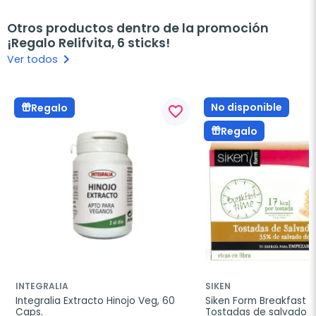
Otros productos dentro de la promoción
¡Regalo Relifvita, 6 sticks!
keyboard_arrow_right
Ver todos
No disponible
Regalo
favorite_border
Regalo
INTEGRALIA
SIKEN
Integralia Extracto Hinojo Veg, 60 
Siken Form Breakfast T
Caps.
Tostadas de salvado de