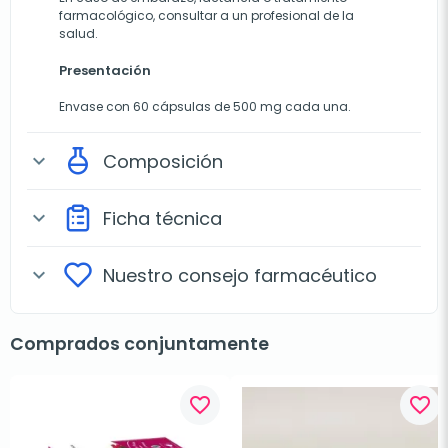
farmacológico, consultar a un profesional de la
salud.
Presentación
Envase con 60 cápsulas de 500 mg cada una.
Composición
expand_more
Ficha técnica
expand_more
Nuestro consejo farmacéutico
expand_more
Comprados conjuntamente
favorite_border
favorite_border