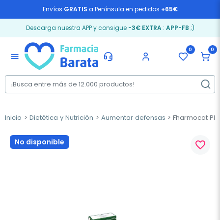
Envíos
GRATIS
a Península en pedidos
+65€
Descarga nuestra APP y consigue
-3€ EXTRA
:
APP-FB
;)
0
0
menu
Inicio
Dietética y Nutrición
Aumentar defensas
Fharmocat Plu
No disponible
favorite_border