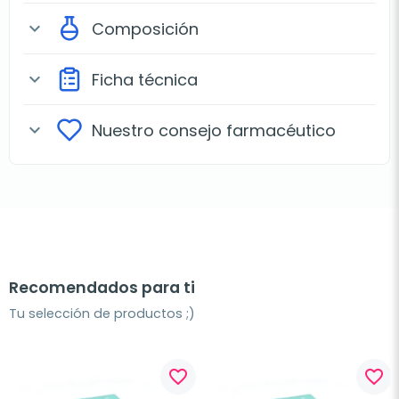
Composición
expand_more
Ficha técnica
expand_more
Nuestro consejo farmacéutico
expand_more
Recomendados para ti
Tu selección de productos ;)
favorite_border
favorite_border