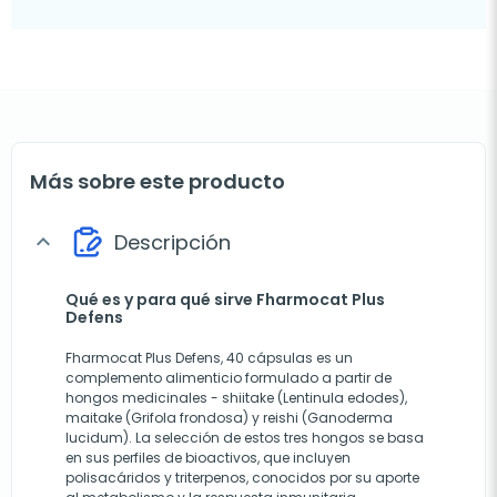
Más sobre este producto
Descripción
expand_more
Qué es y para qué sirve Fharmocat Plus
Defens
Fharmocat Plus Defens, 40 cápsulas es un
complemento alimenticio formulado a partir de
hongos medicinales - shiitake (Lentinula edodes),
maitake (Grifola frondosa) y reishi (Ganoderma
lucidum). La selección de estos tres hongos se basa
en sus perfiles de bioactivos, que incluyen
polisacáridos y triterpenos, conocidos por su aporte