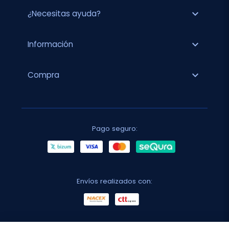
expand_more
¿Necesitas ayuda?
expand_more
Información
expand_more
Compra
Pago seguro:
Envíos realizados con: