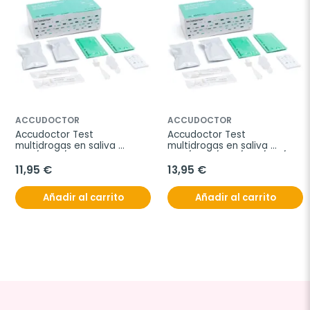
ACCUDOCTOR
ACCUDOCTOR
Accudoctor Test 
Accudoctor Test 
multidrogas en saliva 
multidrogas en saliva 
THC/COC/MET, Caja 2 
THC/COC/AMP/MET/OPI/BZO, 
pruebas
Caja 2 pruebas
11,95 €
13,95 €
Añadir al carrito
Añadir al carrito