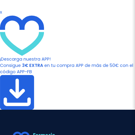
x
¡Descarga nuestra APP!
Consigue
3€ EXTRA
en tu compra APP de más de 50€ con el
código APP-FB