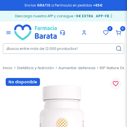
Envíos
GRATIS
a Península en pedidos
+65€
Descarga nuestra APP y consigue
-3€ EXTRA
:
APP-FB
;)
0
0
menu
Inicio
Dietética y Nutrición
Aumentar defensas
IDP Nature Def
No disponible
favorite_border