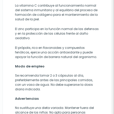
La vitamina C contribuye al funcionamiento normal
del sistema inmunitario y al equilibrio del proceso de
formación de colágeno para el mantenimiento de la
salud de la piel.
El zinc participa en la función normal de las defensas
y en la protección de las células frente al daño
oxidativo.
El própolis, rico en flavonoides y compuestos
fenólicos, ejerce una acción antioxidante y puede
apoyar la función de barrera natural del organismo.
Modo de empleo
Se recomienda tomar 2 o 3 cápsulas al día,
preferiblemente antes de las principales comidas,
con un vaso de agua. No debe superarse la dosis
diaria indicad­a.
Advertencias
No sustituye una dieta variada. Mantener fuera del
alcance de los niños. No apto para personas