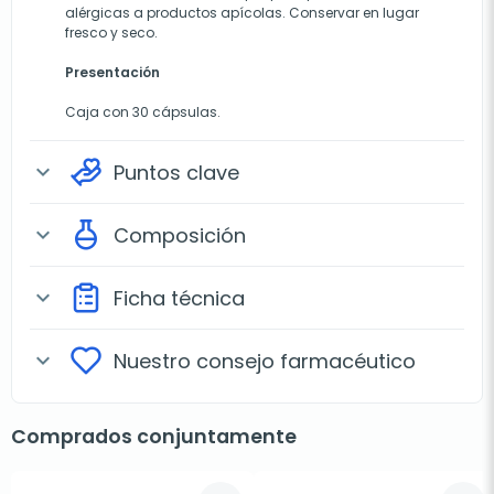
alérgicas a productos apícolas. Conservar en lugar
fresco y seco.
Presentación
Caja con 30 cápsulas.
Puntos clave
expand_more
Composición
expand_more
Ficha técnica
expand_more
Nuestro consejo farmacéutico
expand_more
Comprados conjuntamente