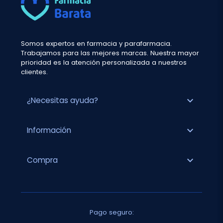
Somos expertos en farmacia y parafarmacia.
Trabajamos para las mejores marcas. Nuestra mayor
prioridad es la atención personalizada a nuestros
clientes.
expand_more
¿Necesitas ayuda?
expand_more
Información
expand_more
Compra
Pago seguro: