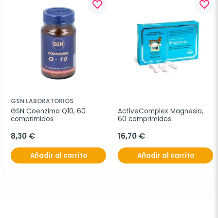
favorite_border
favorite_border
GSN LABORATORIOS
GSN Coenzima Q10, 60 
ActiveComplex Magnesio, 
comprimidos
60 comprimidos
8,30 €
16,70 €
Añadir al carrito
Añadir al carrito