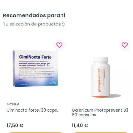
Recomendados para ti
Tu selección de productos ;)
favorite_border
favorite_border
GYNEA
Ciminocta forte, 30 caps.
Galenicum Photoprevent B3 
60 capsulas
17,50 €
11,40 €