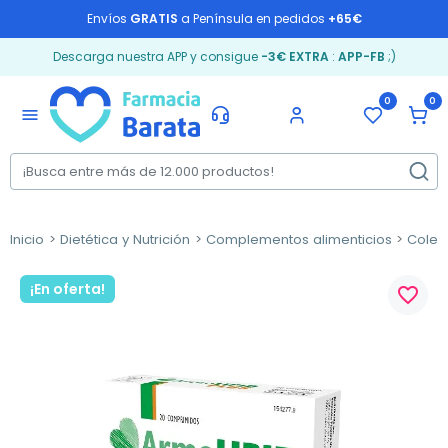
Envíos
GRATIS
a Península en pedidos
+65€
Descarga nuestra APP y consigue
-3€ EXTRA
:
APP-FB
;)
0
0
menu
Inicio
Dietética y Nutrición
Complementos alimenticios
Coles
¡En oferta!
favorite_border