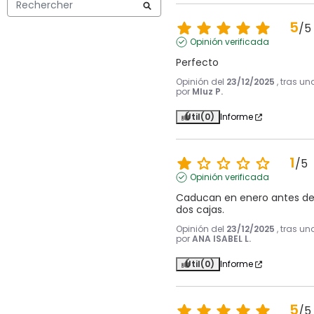
5
/
5
Opinión verificada
Perfecto
Opinión del
23/12/2025
, tras u
por
Mluz P.
Útil
(0)
Informe
1
/
5
Opinión verificada
Caducan en enero antes de 
dos cajas.
Opinión del
23/12/2025
, tras u
por
ANA ISABEL L.
Útil
(0)
Informe
5
/
5