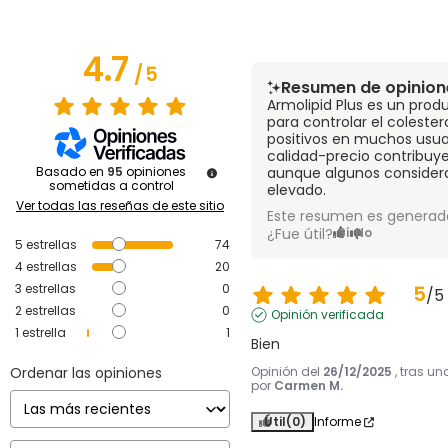
4.7
/
5
Resumen de opinion
Armolipid Plus es un produ
para controlar el colester
positivos en muchos usuar
calidad-precio contribuye
Basado en
95
opiniones
aunque algunos consider
sometidas a control
elevado.
Ver todas las reseñas de este sitio
Este resumen es generado
¿Fue útil?
Sí
No
5
estrellas
74
4
estrellas
20
3
estrellas
0
5
/
5
2
estrellas
0
Opinión verificada
1
estrella
1
Bien
Ordenar las opiniones
Opinión del
26/12/2025
, tras u
por
Carmen M.
Útil
(0)
Informe