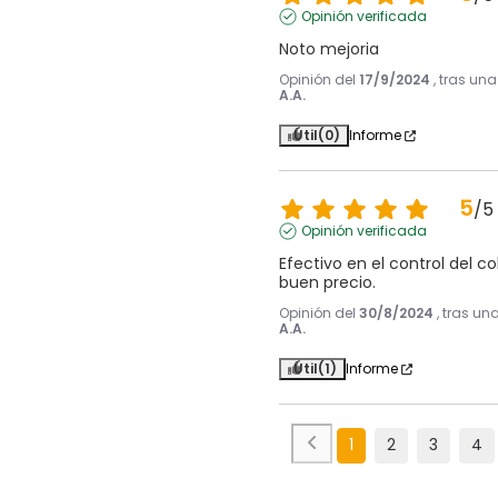
Opinión verificada
Noto mejoria
Opinión del
17/9/2024
, tras un
A.A.
Útil
(0)
Informe
5
/
5
Opinión verificada
Efectivo en el control del co
buen precio.
Opinión del
30/8/2024
, tras un
A.A.
Útil
(1)
Informe
1
2
3
4