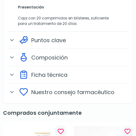
Presentación
Caja con 20 comprimidos en blísteres, suficiente
para un tratamiento de 20 días.
Puntos clave
expand_more
Composición
expand_more
Ficha técnica
expand_more
Nuestro consejo farmacéutico
expand_more
Comprados conjuntamente
favorite_border
favorite_border