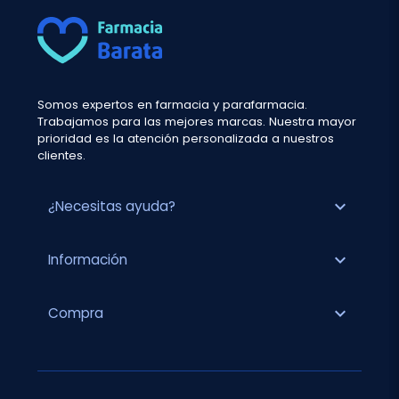
Somos expertos en farmacia y parafarmacia.
Trabajamos para las mejores marcas. Nuestra mayor
prioridad es la atención personalizada a nuestros
clientes.
expand_more
¿Necesitas ayuda?
expand_more
Información
expand_more
Compra