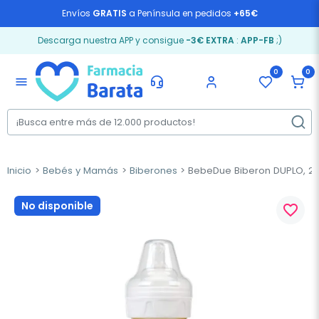
Envíos
GRATIS
a Península en pedidos
+65€
Descarga nuestra APP y consigue
-3€ EXTRA
:
APP-FB
;)
0
0
menu
Inicio
Bebés y Mamás
Biberones
BebeDue Biberon DUPLO, 2 
No disponible
favorite_border