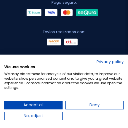
Pago seguro:
Envíos realizados con:
No lo decimos nosotros...
Privacy policy
We use cookies
¡Tu opinión es importante!
We may place these for analysis of our visitor data, to improve our
website, show personalised content and to give you a great website
experience. For more information about the cookies we use open the
settings.
Copyright © 2010-2026 Farmacia Barata S.L. Todos los
derechos reservados.
Accept all
Deny
No, adjust