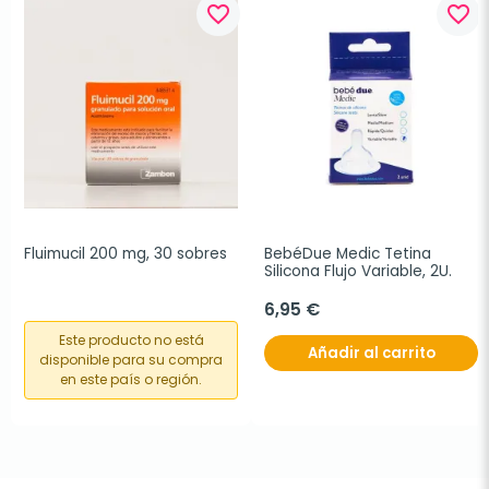
favorite_border
favorite_border
Fluimucil 200 mg, 30 sobres
BebéDue Medic Tetina 
Silicona Flujo Variable, 2U.
6,95 €
Este producto no está
Añadir al carrito
disponible para su compra
en este país o región.