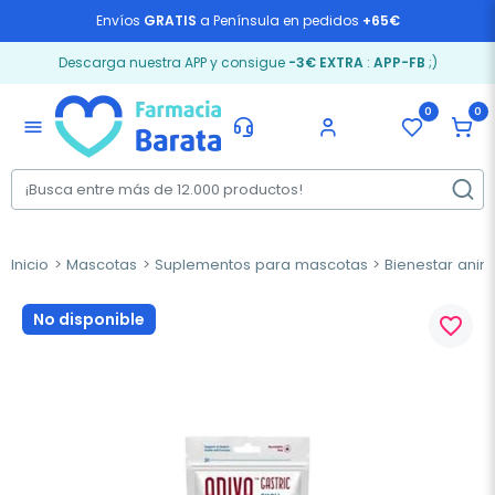
Envíos
GRATIS
a Península en pedidos
+65€
Descarga nuestra APP y consigue
-3€ EXTRA
:
APP-FB
;)
0
0
menu
Inicio
Mascotas
Suplementos para mascotas
Bienestar anim
No disponible
favorite_border