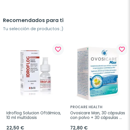
Recomendados para ti
Tu selección de productos ;)
favorite_border
favorite_border
PROCARE HEALTH
Idroflog Solucion Oftálmica, 
Ovosicare Man, 30 cápsulas 
10 ml multidosis
con polvo + 30 cápsulas 
con aceite
22,50 €
72,80 €