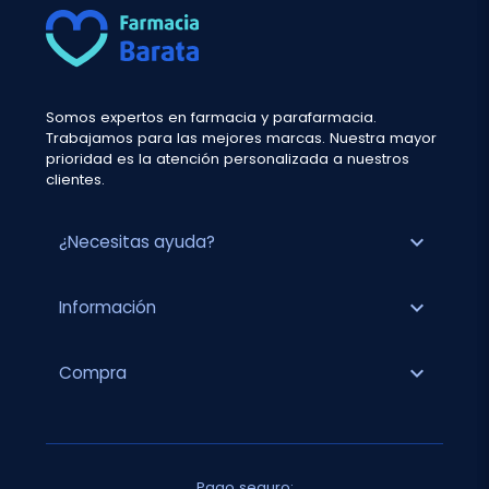
Somos expertos en farmacia y parafarmacia.
Trabajamos para las mejores marcas. Nuestra mayor
prioridad es la atención personalizada a nuestros
clientes.
expand_more
¿Necesitas ayuda?
expand_more
Información
expand_more
Compra
Pago seguro: