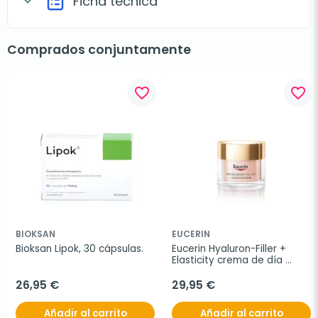
Ficha técnica
expand_more
Comprados conjuntamente
favorite_border
favorite_border
BIOKSAN
EUCERIN
Bioksan Lipok, 30 cápsulas.
Eucerin Hyaluron-Filler + 
Elasticity crema de día 
Rose FPS 30, 50 ml
26,95 €
29,95 €
Añadir al carrito
Añadir al carrito