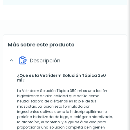
Más sobre este producto
Descripción
expand_more
¿Qué es la Vetriderm Solución Tópica 350
ml?
La Vetriderm Solución Tópica 350 ml es una loción
higienizante de alta calidad que actúa como
neutralizadora de alérgenos en la piel de tus
mascotas. La loción está formulada con
ingredientes activos como la hidroxipropiltrimonio
proteína hidrolizada de trigo, el colágeno hidrolizado,
la alantoína, el pantenol y el gel de áloe vera para
proporcionar una solución completa de higiene y