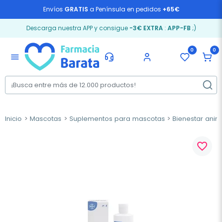
Envíos
GRATIS
a Península en pedidos
+65€
Descarga nuestra APP y consigue
-3€ EXTRA
:
APP-FB
;)
0
0
menu
Inicio
Mascotas
Suplementos para mascotas
Bienestar anim
favorite_border