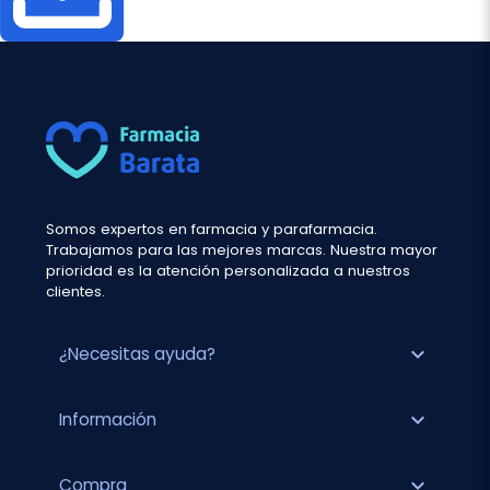
Somos expertos en farmacia y parafarmacia.
Trabajamos para las mejores marcas. Nuestra mayor
prioridad es la atención personalizada a nuestros
clientes.
expand_more
¿Necesitas ayuda?
expand_more
Información
expand_more
Compra