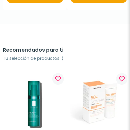
Recomendados para ti
Tu selección de productos ;)
favorite_border
favorite_border