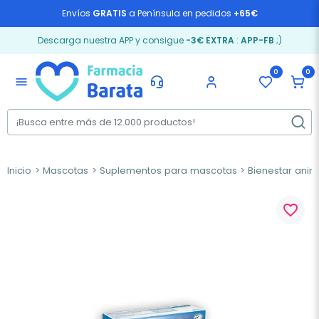
Envíos
GRATIS
a Península en pedidos
+65€
Descarga nuestra APP y consigue
-3€ EXTRA
:
APP-FB
;)
0
0
menu
Inicio
Mascotas
Suplementos para mascotas
Bienestar anim
favorite_border