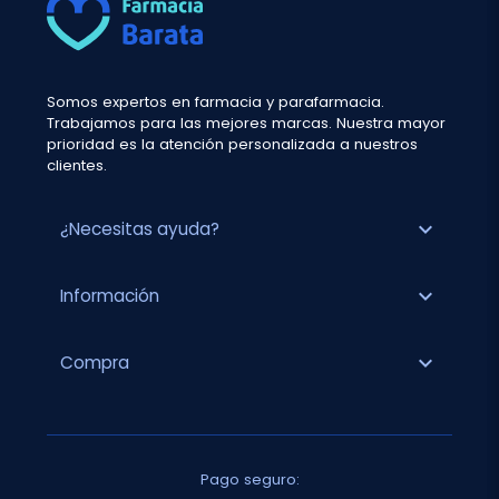
Somos expertos en farmacia y parafarmacia.
Trabajamos para las mejores marcas. Nuestra mayor
prioridad es la atención personalizada a nuestros
clientes.
expand_more
¿Necesitas ayuda?
expand_more
Información
expand_more
Compra
Pago seguro: