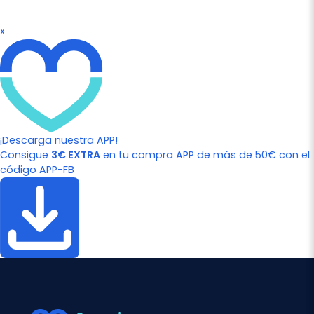
x
¡Descarga nuestra APP!
Consigue
3€ EXTRA
en tu compra APP de más de 50€ con el
código APP-FB