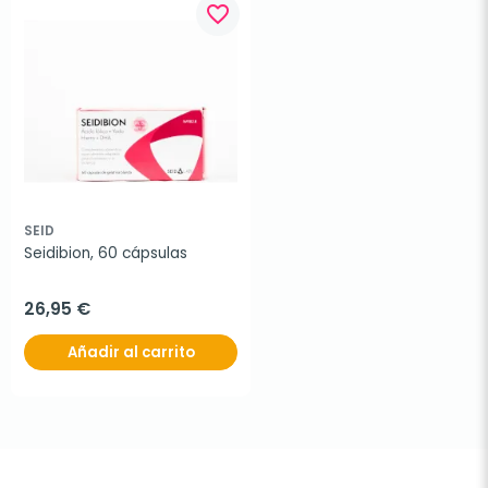
favorite_border
SEID
Seidibion, 60 cápsulas
26,95 €
Añadir al carrito