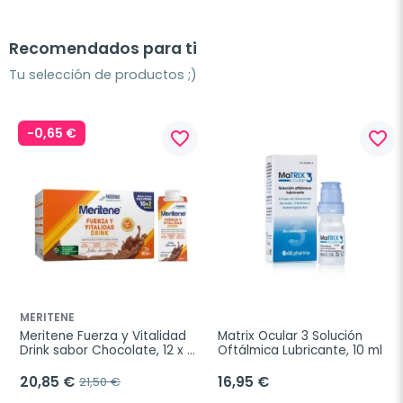
Recomendados para ti
Tu selección de productos ;)
-0,65 €
favorite_border
favorite_border
MERITENE
Meritene Fuerza y Vitalidad 
Matrix Ocular 3 Solución 
Drink sabor Chocolate, 12 x 
Oftálmica Lubricante, 10 ml
180 ml
20,85 €
16,95 €
21,50 €