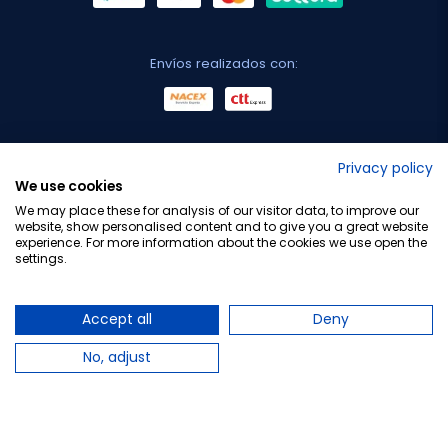
Envíos realizados con:
No lo decimos nosotros...
Privacy policy
We use cookies
¡Tu opinión es importante!
We may place these for analysis of our visitor data, to improve our
website, show personalised content and to give you a great website
experience. For more information about the cookies we use open the
settings.
Copyright © 2010-2026 Farmacia Barata S.L. Todos los
derechos reservados.
Accept all
Deny
No, adjust
Total:
17,35 €