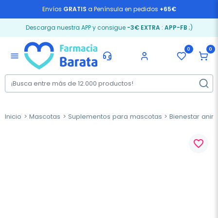
Envíos
GRATIS
a Península en pedidos
+65€
Descarga nuestra APP y consigue
-3€ EXTRA
:
APP-FB
;)
0
0
menu
Inicio
Mascotas
Suplementos para mascotas
Bienestar anim
favorite_border