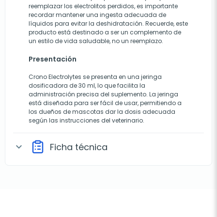
reemplazar los electrolitos perdidos, es importante
recordar mantener una ingesta adecuada de
líquidos para evitar la deshidratación. Recuerde, este
producto está destinado a ser un complemento de
un estilo de vida saludable, no un reemplazo.
Presentación
Crono Electrolytes se presenta en una jeringa
dosificadora de 30 ml, lo que facilita la
administración precisa del suplemento. La jeringa
está diseñada para ser fácil de usar, permitiendo a
los dueños de mascotas dar la dosis adecuada
según las instrucciones del veterinario.
Ficha técnica
expand_more