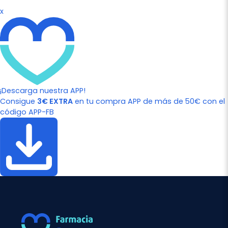
x
¡Descarga nuestra APP!
Consigue
3€ EXTRA
en tu compra APP de más de 50€ con el
código APP-FB