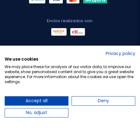
Envíos realizados con:
No lo decimos nosotros...
Privacy policy
We use cookies
¡Tu opinión es importante!
We may place these for analysis of our visitor data, to improve our
website, show personalised content and to give you a great website
experience. For more information about the cookies we use open the
settings.
Copyright © 2010-2026 Farmacia Barata S.L. Todos los
derechos reservados.
Accept all
Deny
No, adjust
Total:
29,05 €