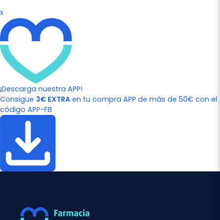
x
¡Descarga nuestra APP!
Consigue
3€ EXTRA
en tu compra APP de más de 50€ con el
código APP-FB