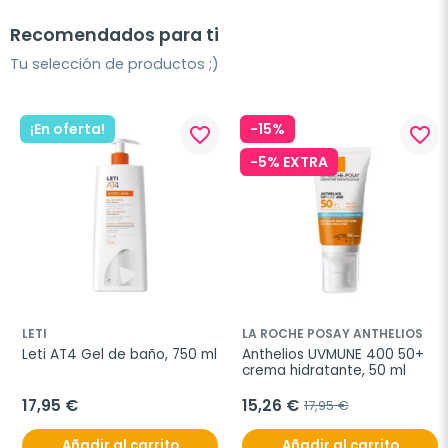
Recomendados para ti
Tu selección de productos ;)
¡En oferta!
-15%
favorite_border
favorite_border
-5% EXTRA
LETI
LA ROCHE POSAY ANTHELIOS
Leti AT4 Gel de baño, 750 ml
Anthelios UVMUNE 400 50+ 
crema hidratante, 50 ml
17,95 €
15,26 €
17,95 €
Añadir al carrito
Añadir al carrito