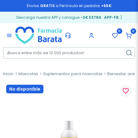
Envíos
GRATIS
a Península en pedidos
+65€
Descarga nuestra APP y consigue
-3€ EXTRA
:
APP-FB
;)
0
0
menu
Inicio
Mascotas
Suplementos para mascotas
Bienestar anim
No disponible
favorite_border