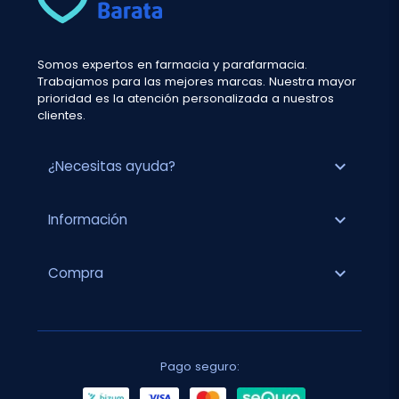
Somos expertos en farmacia y parafarmacia.
Trabajamos para las mejores marcas. Nuestra mayor
prioridad es la atención personalizada a nuestros
clientes.
expand_more
¿Necesitas ayuda?
expand_more
Información
expand_more
Compra
Pago seguro: