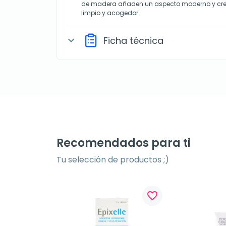
de madera añaden un aspecto moderno y cr
limpio y acogedor.
Ficha técnica
expand_more
Recomendados para ti
Tu selección de productos ;)
favorite_border