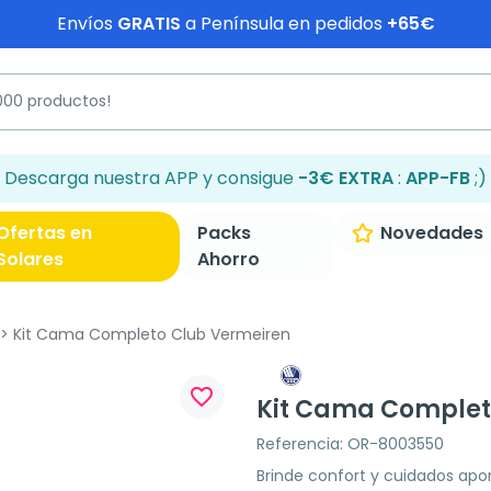
Envíos
GRATIS
a Península en pedidos
+65€
Descarga nuestra APP y consigue
-3€ EXTRA
:
APP-FB
;)
Ofertas en
Packs
Novedades
Solares
Ahorro
Kit Cama Completo Club Vermeiren
favorite_border
Kit Cama Complet
Referencia: OR-8003550
Brinde confort y cuidados ap