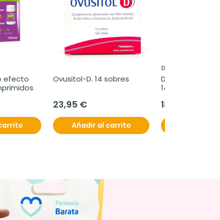
DONNAPLUS
e efecto 
Ovusitol-D. 14 sobres
DonnaPlus+ Flora
mprimidos
14 cápsulas
23,95 €
18,60 €
carrito
Añadir al carrito
Añadir al c