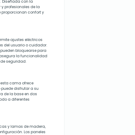
y. Diseñada con la
 y profesionales de la
 proporcionan confort y
mite ajustes eléctricos
s del usuario o cuidador.
y pueden bloquearse para
asegura la funcionalidad
 de seguridad.
, esta cama ofrece
 puede disfrutar a su
ra de la base en dos
odo a diferentes
icas y lamas de madera,
onfiguración. Los paneles