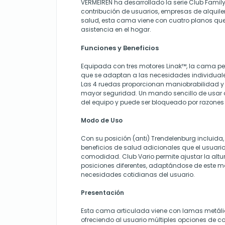
VERMEIREN ha desarrollado la serie Club Famil
contribución de usuarios, empresas de alquiler
salud, esta cama viene con cuatro planos que
asistencia en el hogar.
Funciones y Beneficios
Equipada con tres motores Linak™, la cama per
que se adaptan a las necesidades individuale
Las 4 ruedas proporcionan maniobrabilidad 
mayor seguridad. Un mando sencillo de usar 
del equipo y puede ser bloqueado por razones
Modo de Uso
Con su posición (anti) Trendelenburg incluida
beneficios de salud adicionales que el usuario
comodidad. Club Vario permite ajustar la altu
posiciones diferentes, adaptándose de este m
necesidades cotidianas del usuario.
Presentación
Esta cama articulada viene con lamas metál
ofreciendo al usuario múltiples opciones de c