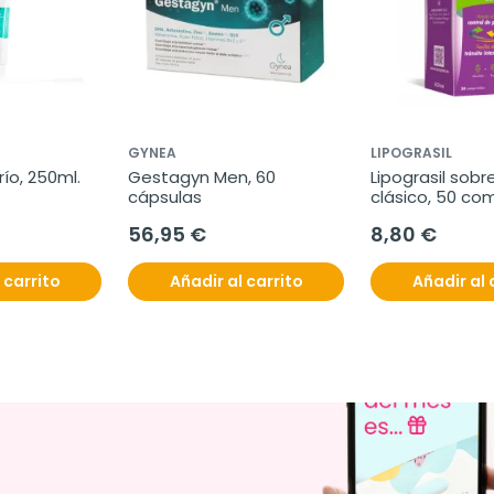
GYNEA
LIPOGRASIL
río, 250ml.
Gestagyn Men, 60 
Lipograsil sobr
cápsulas
clásico, 50 co
56,95 €
8,80 €
 carrito
Añadir al carrito
Añadir al 