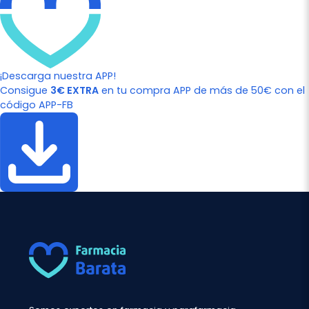
¡Descarga nuestra APP!
Consigue
3€ EXTRA
en tu compra APP de más de 50€ con el
código APP-FB