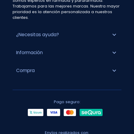
Somos expertos en farmacia y parafarmacia.
Trabajamos para las mejores marcas. Nuestra mayor
prioridad es la atención personalizada a nuestros
clientes.
expand_more
¿Necesitas ayuda?
expand_more
Información
expand_more
Compra
Pago seguro:
Envíos realizados con: