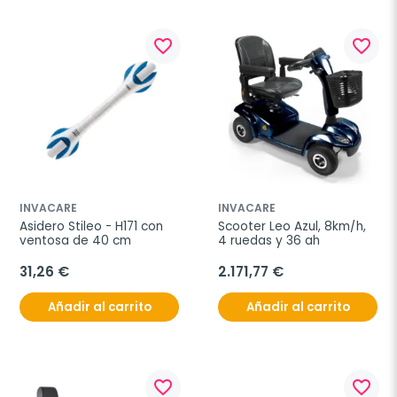
favorite_border
favorite_border
INVACARE
INVACARE
Asidero Stileo - H171 con 
Scooter Leo Azul, 8km/h, 
ventosa de 40 cm
4 ruedas y 36 ah
31,26 €
2.171,77 €
Añadir al carrito
Añadir al carrito
favorite_border
favorite_border