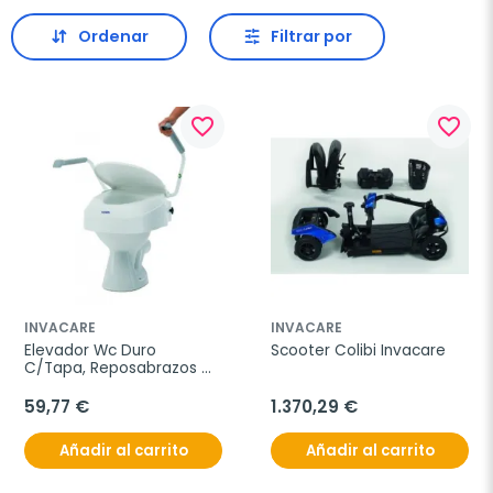
Ordenar
Filtrar por
favorite_border
favorite_border
INVACARE
INVACARE
Elevador Wc Duro 
Scooter Colibi Invacare
C/Tapa, Reposabrazos 
Invacare
59,77 €
1.370,29 €
Añadir al carrito
Añadir al carrito