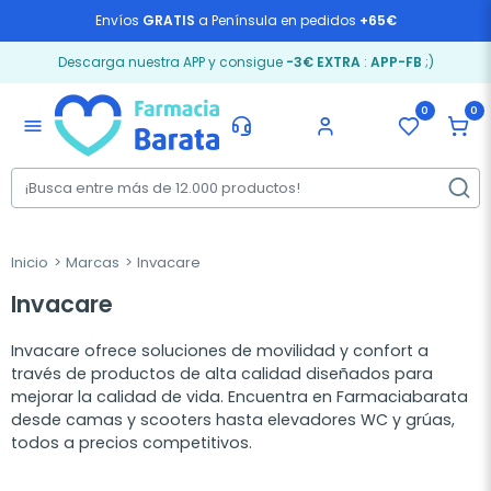
Envíos
GRATIS
a Península en pedidos
+65€
Descarga nuestra APP y consigue
-3€ EXTRA
:
APP-FB
;)
0
0
menu
Inicio
Marcas
Invacare
Invacare
Invacare ofrece soluciones de movilidad y confort a
través de productos de alta calidad diseñados para
mejorar la calidad de vida. Encuentra en Farmaciabarata
desde camas y scooters hasta elevadores WC y grúas,
todos a precios competitivos.