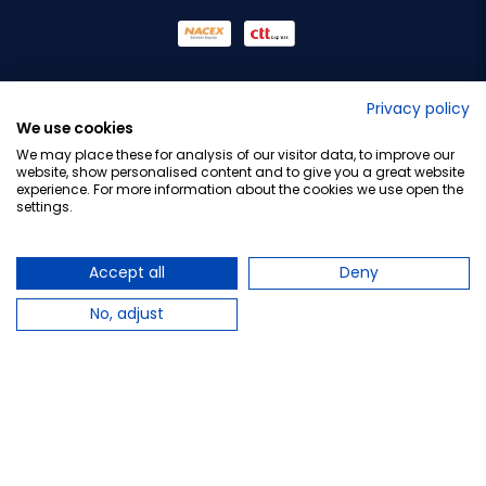
No lo decimos nosotros...
Privacy policy
We use cookies
¡Tu opinión es importante!
We may place these for analysis of our visitor data, to improve our
website, show personalised content and to give you a great website
experience. For more information about the cookies we use open the
settings.
Copyright © 2010-2026 Farmacia Barata S.L. Todos los
derechos reservados.
Accept all
Deny
No, adjust