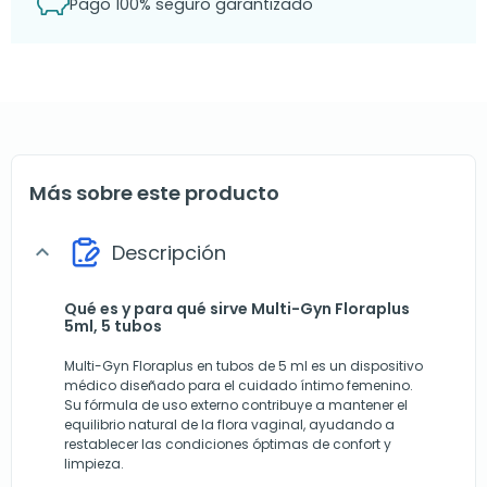
Pago 100% seguro garantizado
Más sobre este producto
Descripción
expand_more
Qué es y para qué sirve Multi-Gyn Floraplus
5ml, 5 tubos
Multi-Gyn Floraplus en tubos de 5 ml es un dispositivo
médico diseñado para el cuidado íntimo femenino.
Su fórmula de uso externo contribuye a mantener el
equilibrio natural de la flora vaginal, ayudando a
restablecer las condiciones óptimas de confort y
limpieza.