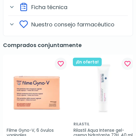
Ficha técnica
expand_more
Nuestro consejo farmacéutico
expand_more
Comprados conjuntamente
¡En oferta!
favorite_border
favorite_border
RILASTIL
Filme Gyno-V, 6 óvulos 
Rilastil Aqua Intense gel-
vaginales
crema hidratante 72H, 40 ml