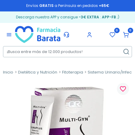
Envíos
GRATIS
a Península en pedidos
+65€
Descarga nuestra APP y consigue
-3€ EXTRA
:
APP-FB
;)
0
0
menu
Inicio
Dietética y Nutrición
Fitoterapia
Sistema Urinario/Infecc
favorite_border