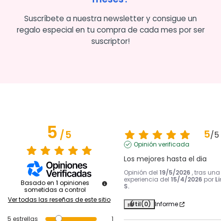
Suscríbete a nuestra newsletter y consigue un
regalo especial en tu compra de cada mes por ser
suscriptor!
5
5
/
5
/
5
Opinión verificada
Los mejores hasta el dia
Opinión del
19/5/2026
, tras una
experiencia del
15/4/2026
por
Li
Basado en
1
opiniones
S.
sometidas a control
Ver todas las reseñas de este sitio
Útil
(0)
Informe
5
estrellas
1