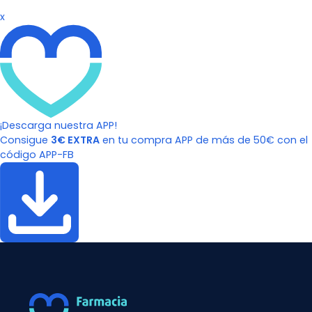
x
¡Descarga nuestra APP!
Consigue
3€ EXTRA
en tu compra APP de más de 50€ con el
código APP-FB