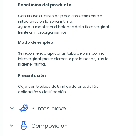
Beneficios del producto
Contribuye al alivio de picor, enrojecimiento e
irritaciones en la zona íntima.
Ayuda a mantener el balance de la flora vaginal
frente a microorganismos.
Modo de empleo
Se recomienda aplicar un tubo de 5 ml por vía
intravaginal, preferiblemente por la noche, tras la
higiene íntima.
Presentación
Caja con 5 tubos de 5 ml cada uno, de fácil
aplicación y dosificación.
Puntos clave
expand_more
Composición
expand_more