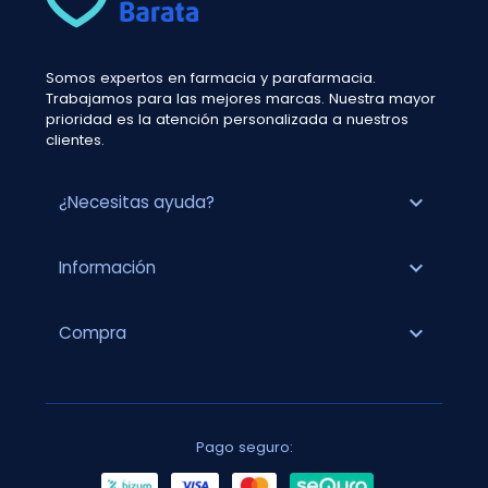
Somos expertos en farmacia y parafarmacia.
Trabajamos para las mejores marcas. Nuestra mayor
prioridad es la atención personalizada a nuestros
clientes.
expand_more
¿Necesitas ayuda?
expand_more
Información
expand_more
Compra
Pago seguro: