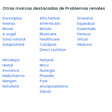
Otras marcas destacadas de Problemas renales
Donnaplus
Alfa herbal
Drasanvi
Intersa
Artemis bio
Equisalud
Biover
Betula
Essentialis
A vogel
Bluecube
Fenioux
Soria natural
healthcare
Gricar
Adaptoheal
Catalysis
Herbora
Direct nutrition
Himalaya
Natysal
Hivital
Nhco
Inovance
Nutergia
Mabofarma
Physalis
Margan
Pure
Naturbite
encapsulations
Salvat