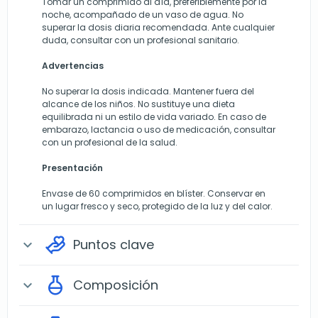
Tomar un comprimido al día, preferiblemente por la
noche, acompañado de un vaso de agua. No
superar la dosis diaria recomendada. Ante cualquier
duda, consultar con un profesional sanitario.
Advertencias
No superar la dosis indicada. Mantener fuera del
alcance de los niños. No sustituye una dieta
equilibrada ni un estilo de vida variado. En caso de
embarazo, lactancia o uso de medicación, consultar
con un profesional de la salud.
Presentación
Envase de 60 comprimidos en blíster. Conservar en
un lugar fresco y seco, protegido de la luz y del calor.
Puntos clave
expand_more
Composición
expand_more