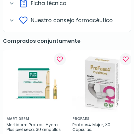
Ficha técnica
expand_more
Nuestro consejo farmacéutico
expand_more
Comprados conjuntamente
favorite_border
favorite_border
MARTIDERM
PROFAES
Martiderm Proteos Hydra 
Profaes4 Mujer, 30 
Plus piel seca, 30 ampollas
Cápsulas.