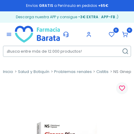
Envíos
GRATIS
a Península en pedidos
+65€
Descarga nuestra APP y consigue
-3€ EXTRA
:
APP-FB
;)
0
0
menu
Inicio
Salud y Botiquín
Problemas renales
Cistitis
NS Ginepro
favorite_border