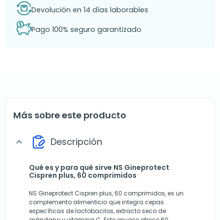
Devolución en 14 días laborables
Pago 100% seguro garantizado
Más sobre este producto
Descripción
expand_more
Qué es y para qué sirve NS Gineprotect
Cispren plus, 60 comprimidos
NS Gineprotect Cispren plus, 60 comprimidos, es un
complemento alimenticio que integra cepas
específicas de lactobacilos, extracto seco de
arándano y vitamina C. Este envase ofrece 60