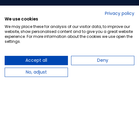
No lo decimos nosotros...
Privacy policy
We use cookies
¡Tu opinión es importante!
We may place these for analysis of our visitor data, to improve our
website, show personalised content and to give you a great website
experience. For more information about the cookies we use open the
settings.
Copyright © 2010-2026 Farmacia Barata S.L. Todos los
derechos reservados.
Accept all
Deny
No, adjust
Total:
2,75 €
−
+
Añadir al carrito