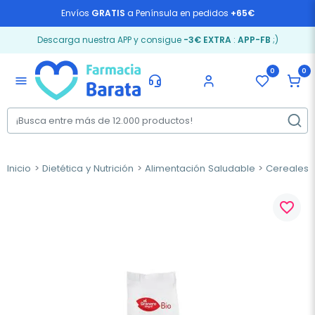
Envíos
GRATIS
a Península en pedidos
+65€
Descarga nuestra APP y consigue
-3€ EXTRA
:
APP-FB
;)
0
0
menu
Inicio
Dietética y Nutrición
Alimentación Saludable
Cereales,
favorite_border