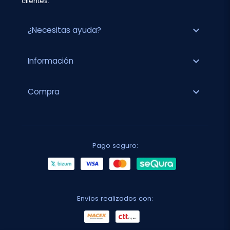
clientes.
expand_more
¿Necesitas ayuda?
expand_more
Información
expand_more
Compra
Pago seguro:
Envíos realizados con: