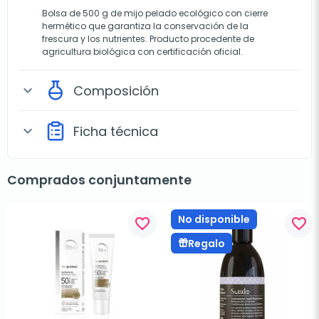
Bolsa de 500 g de mijo pelado ecológico con cierre
hermético que garantiza la conservación de la
frescura y los nutrientes. Producto procedente de
agricultura biológica con certificación oficial.
Composición
expand_more
Ficha técnica
expand_more
Comprados conjuntamente
No disponible
favorite_border
favorite_border
Regalo